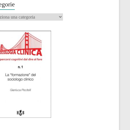
egorie
orie