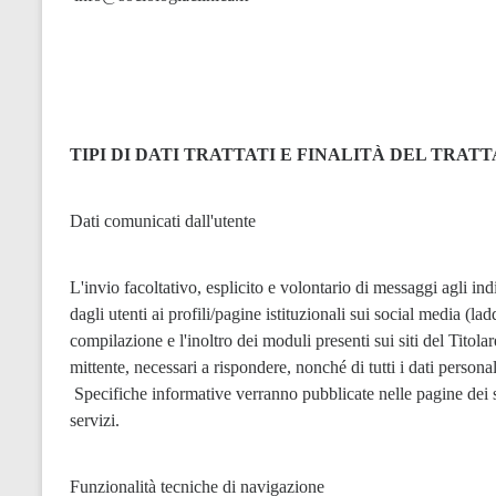
TIPI DI DATI TRATTATI E FINALITÀ DEL TRA
Dati comunicati dall'utente
L'invio facoltativo, esplicito e volontario di messaggi agli indir
dagli utenti ai profili/pagine istituzionali sui social media (la
compilazione e l'inoltro dei moduli presenti sui siti del Titola
mittente, necessari a rispondere, nonché di tutti i dati persona
 Specifiche informative verranno pubblicate nelle pagine dei siti del Titolare predisposte per l'erogazione di determinati 
servizi.
Funzionalità tecniche di navigazione