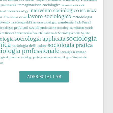
immaginazione sociologica
à professionale
innovazione sociale
intervento sociologico
ISA RC46
tional Clinical Sociology
lavoro sociologico
metodologia
ie Fritz
lavoro sociale
pandemia
ervento
metodologia dell'intervento sociologico
Paolo Patuelli
problemi sociali
professione sociologica
 sociologica
relazione sociale
Società Italiana di Sociologia della Salute
iza
Ricerca Azione
scuola
sociologia
sociologia applicata
iologia
nica
sociologia pratica
sociologia della salute
iologia professionale
sociologia relazionale
ogical practice
Vincent de
sociologo professionista
teoria sociologica
jac
ADERISCI AL LAB