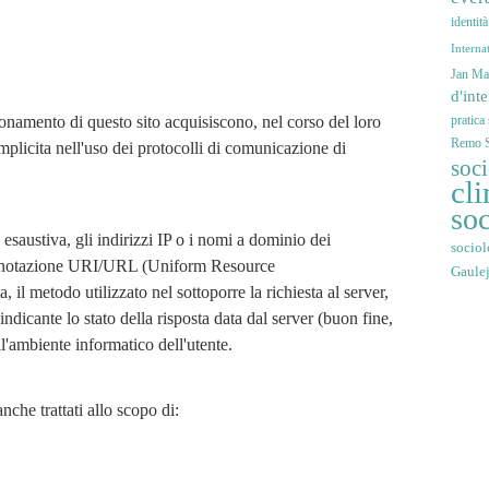
identit
Interna
Jan Mar
d'int
ionamento di questo sito acquisiscono, nel corso del loro 
pratica
Remo S
mplicita nell'uso dei protocolli di comunicazione di 
soc
cli
soc
 esaustiva, gli indirizzi IP o i nomi a dominio dei 
sociol
i in notazione URI/URL (Uniform Resource 
Gaule
a, il metodo utilizzato nel sottoporre la richiesta al server, 
ndicante lo stato della risposta data dal server (buon fine, 
all'ambiente informatico dell'utente.
nche trattati allo scopo di: