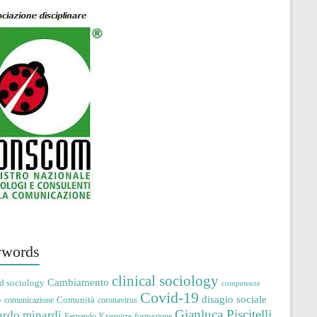
words
clinical sociology
Cambiamento
d sociology
competenze
Covid-19
disagio sociale
Comunità
comunicazione
coronavirus
e
Gianluca Piscitelli
ardo minardi
Fernando Yzaguirre
formazione