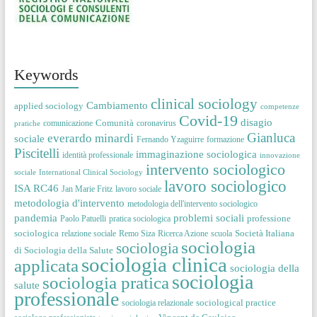
Keywords
clinical sociology
Cambiamento
applied sociology
competenze
Covid-19
disagio
Comunità
comunicazione
coronavirus
pratiche
Gianluca
everardo minardi
sociale
Fernando Yzaguirre
formazione
Piscitelli
immaginazione sociologica
identità professionale
innovazione
intervento sociologico
sociale
International Clinical Sociology
lavoro sociologico
ISA RC46
Jan Marie Fritz
lavoro sociale
metodologia d'intervento
metodologia dell'intervento sociologico
pandemia
problemi sociali
professione
Paolo Patuelli
pratica sociologica
sociologica
Società Italiana
relazione sociale
Remo Siza
Ricerca Azione
scuola
sociologia
sociologia
di Sociologia della Salute
sociologia clinica
applicata
sociologia della
sociologia
sociologia pratica
salute
professionale
sociological practice
sociologia relazionale