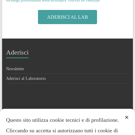
Vincent de Gaulejac
sociologo professionista
teoria sociologica
ADERISCI AL LAB
Aderisci
Newsletter
Aderisci al Laboratorio
Contatti
✕
Questo sito utilizza cookie tecnici e di profilazione.
Cliccando su accetta si autorizzano tutti i cookie di
Everardo Minardi – 348.2221691