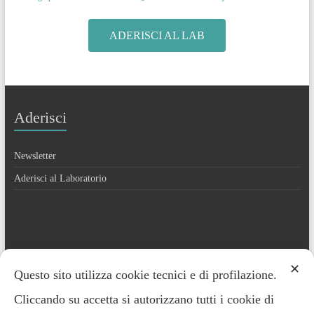
ADERISCI AL LAB
Aderisci
Newsletter
Aderisci al Laboratorio
Contatti
✕
Questo sito utilizza cookie tecnici e di profilazione.
Cliccando su accetta si autorizzano tutti i cookie di
Everardo Minardi – 348.2221691