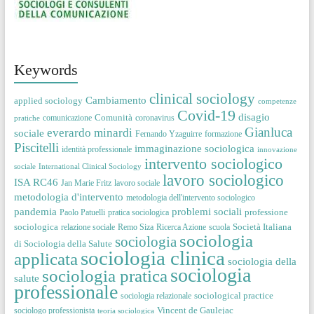
Keywords
clinical sociology
Cambiamento
applied sociology
competenze
Covid-19
disagio
Comunità
comunicazione
coronavirus
pratiche
Gianluca
everardo minardi
sociale
Fernando Yzaguirre
formazione
Piscitelli
immaginazione sociologica
identità professionale
innovazione
intervento sociologico
sociale
International Clinical Sociology
lavoro sociologico
ISA RC46
Jan Marie Fritz
lavoro sociale
metodologia d'intervento
metodologia dell'intervento sociologico
pandemia
problemi sociali
professione
Paolo Patuelli
pratica sociologica
sociologica
Società Italiana
relazione sociale
Remo Siza
Ricerca Azione
scuola
sociologia
sociologia
di Sociologia della Salute
sociologia clinica
applicata
sociologia della
sociologia
sociologia pratica
salute
professionale
sociological practice
sociologia relazionale
Vincent de Gaulejac
sociologo professionista
teoria sociologica