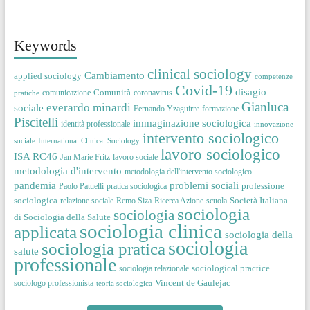
Keywords
clinical sociology
Cambiamento
applied sociology
competenze
Covid-19
disagio
Comunità
comunicazione
coronavirus
pratiche
Gianluca
everardo minardi
sociale
Fernando Yzaguirre
formazione
Piscitelli
immaginazione sociologica
identità professionale
innovazione
intervento sociologico
sociale
International Clinical Sociology
lavoro sociologico
ISA RC46
Jan Marie Fritz
lavoro sociale
metodologia d'intervento
metodologia dell'intervento sociologico
pandemia
problemi sociali
professione
Paolo Patuelli
pratica sociologica
sociologica
Società Italiana
relazione sociale
Remo Siza
Ricerca Azione
scuola
sociologia
sociologia
di Sociologia della Salute
sociologia clinica
applicata
sociologia della
sociologia
sociologia pratica
salute
professionale
sociological practice
sociologia relazionale
Vincent de Gaulejac
sociologo professionista
teoria sociologica