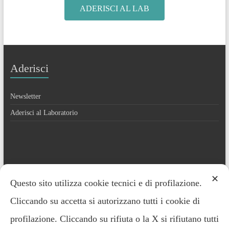
ADERISCI AL LAB
Aderisci
Newsletter
Aderisci al Laboratorio
✕
Contatti
Questo sito utilizza cookie tecnici e di profilazione.
Cliccando su accetta si autorizzano tutti i cookie di
Everardo Minardi – 348.2221691
profilazione. Cliccando su rifiuta o la X si rifiutano tutti