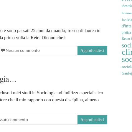
identit
Interna
Jan Mar
d'int
o e sono passati 25 anni da quando, fresco di laurea in
pratica
 la prima volta la Rete. Dicono che i
Remo S
soc
cli
Nessun commento
Approfondisci
soc
sociol
Gaule
logia…
so i miei studi in Sociologia ad indirizzo specialistico
ere che il mio rapporto con questa disciplina, almeno
ssun commento
Approfondisci