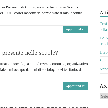
in Provincia di Cuneo; mi sono laureato in Scienze
Arti
nel 1991. Vorrei raccontarvi com’è stato il mio incontro
Crisi
Approfondisci
nella
LA S
critic
 presente nelle scuole?
Il la
Se no
eato in sociologia ad indirizzo economico, organizzativo
Anno
le e mi occupo da anni di sociologia del territorio, dell’
Arc
Approfondisci
Archi