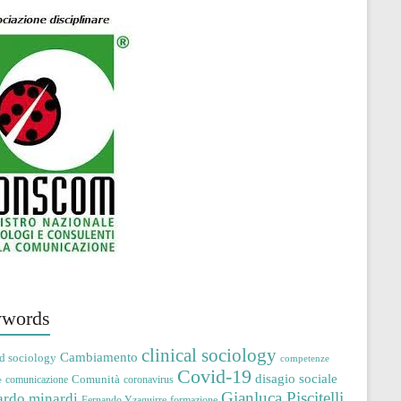
words
clinical sociology
Cambiamento
d sociology
competenze
Covid-19
disagio sociale
Comunità
comunicazione
coronavirus
e
Gianluca Piscitelli
ardo minardi
Fernando Yzaguirre
formazione