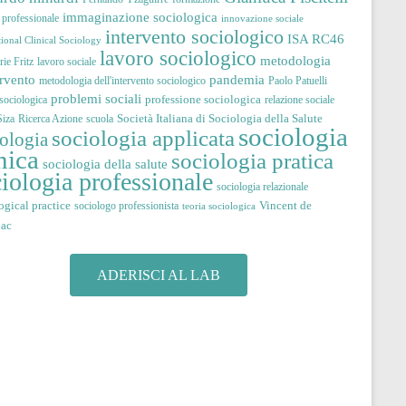
immaginazione sociologica
à professionale
innovazione sociale
intervento sociologico
ISA RC46
tional Clinical Sociology
lavoro sociologico
metodologia
ie Fritz
lavoro sociale
pandemia
ervento
metodologia dell'intervento sociologico
Paolo Patuelli
problemi sociali
professione sociologica
 sociologica
relazione sociale
Società Italiana di Sociologia della Salute
iza
Ricerca Azione
scuola
sociologia
sociologia applicata
iologia
nica
sociologia pratica
sociologia della salute
iologia professionale
sociologia relazionale
ogical practice
Vincent de
sociologo professionista
teoria sociologica
jac
ADERISCI AL LAB