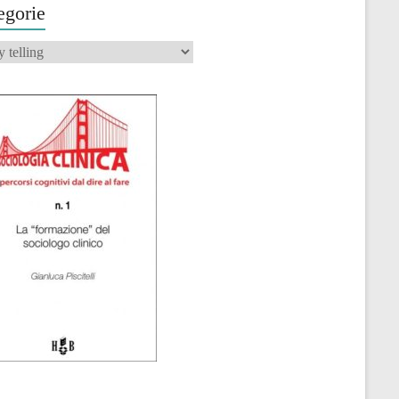
egorie
orie