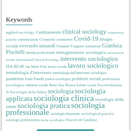
Keywords
clinical sociology
Cambiamento
applied sociology
competenze
Covid-19
disagio
Comunità
comunicazione
coronavirus
pratiche
Gianluca
everardo minardi
sociale
Fernando Yzaguirre
formazione
Piscitelli
immaginazione sociologica
identità professionale
innovazione
intervento sociologico
sociale
International Clinical Sociology
lavoro sociologico
ISA RC46
Jan Marie Fritz
lavoro sociale
metodologia d'intervento
metodologia dell'intervento sociologico
pandemia
problemi sociali
professione
Paolo Patuelli
pratica sociologica
sociologica
Società Italiana
relazione sociale
Remo Siza
Ricerca Azione
scuola
sociologia
sociologia
di Sociologia della Salute
sociologia clinica
applicata
sociologia della
sociologia
sociologia pratica
salute
professionale
sociological practice
sociologia relazionale
Vincent de Gaulejac
sociologo professionista
teoria sociologica