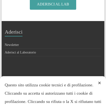
ADERISCI AL LAB
Aderisci
Newsletter
Aderisci al Laboratorio
Contatti
✕
Questo sito utilizza cookie tecnici e di profilazione.
Cliccando su accetta si autorizzano tutti i cookie di
Everardo Minardi – 348.2221691
profilazione. Cliccando su rifiuta o la X si rifiutano tutti