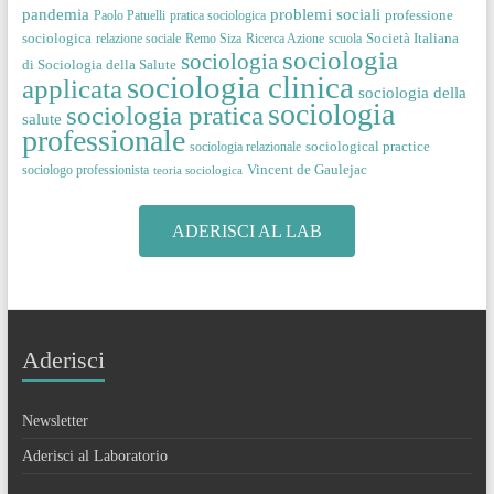
pandemia
problemi sociali
professione
Paolo Patuelli
pratica sociologica
sociologica
Società Italiana
relazione sociale
Remo Siza
Ricerca Azione
scuola
sociologia
sociologia
di Sociologia della Salute
sociologia clinica
applicata
sociologia della
sociologia
sociologia pratica
salute
professionale
sociological practice
sociologia relazionale
Vincent de Gaulejac
sociologo professionista
teoria sociologica
ADERISCI AL LAB
Aderisci
Newsletter
Aderisci al Laboratorio