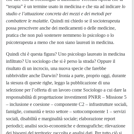
“terapia” è un termine usato in medicina e che sta ad indicare
lo
studio e l’attuazione concreta dei mezzi e dei metodi per
combattere le malattie
. Quindi mi chiedo se il socioterapeuta
possa prescrivere anche dei medicamenti o delle medicine,
pratica che non può sostenere nemmeno lo psicologo o lo
psicoterapeuta a meno che non siano laureati in medicina.
Quindi chi è questa figura? Uno psicologo laureato in medicina
infiltrato? Un sociologo che si è perso la strada? Oppure il
risultato di un incrocio, una nuova specie che farebbe
rabbrividire anche Darwin? Ironia a parte, proprio oggi, durante
la stesura di queste righe, leggo la pubblicazione di una
selezione per l’offerta di un lavoro come Sociologo a cui dare la
responsabilità di progettazione investimenti PNRR – Missione 5
– inclusione e coesione – componente C2 – infrastrutture sociali,
famiglie, comunità e terzo settore – sottocomponente 1 – servizi
sociali, disabilità e marginalità sociale; elaborazione report
periodici; analisi socio-economiche e demografiche; rilevazione
dei bisogni del territorio; raccolta e analisi dati. Per tutto ciò si