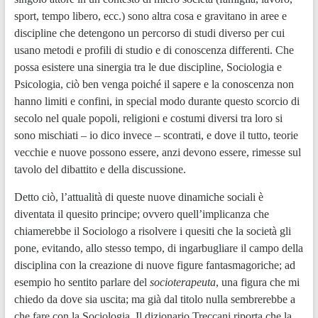
sport, tempo libero, ecc.) sono altra cosa e gravitano in aree e
discipline che detengono un percorso di studi diverso per cui
usano metodi e profili di studio e di conoscenza differenti. Che
possa esistere una sinergia tra le due discipline, Sociologia e
Psicologia, ciò ben venga poiché il sapere e la conoscenza non
hanno limiti e confini, in special modo durante questo scorcio di
secolo nel quale popoli, religioni e costumi diversi tra loro si
sono mischiati – io dico invece – scontrati, e dove il tutto, teorie
vecchie e nuove possono essere, anzi devono essere, rimesse sul
tavolo del dibattito e della discussione.
Detto ciò, l’attualità di queste nuove dinamiche sociali è
diventata il quesito principe; ovvero quell’implicanza che
chiamerebbe il Sociologo a risolvere i quesiti che la società gli
pone, evitando, allo stesso tempo, di ingarbugliare il campo della
disciplina con la creazione di nuove figure fantasmagoriche; ad
esempio ho sentito parlare del
socioterapeuta
, una figura che mi
chiedo da dove sia uscita; ma già dal titolo nulla sembrerebbe a
che fare con la Sociologia. Il dizionario Treccani riporta che la