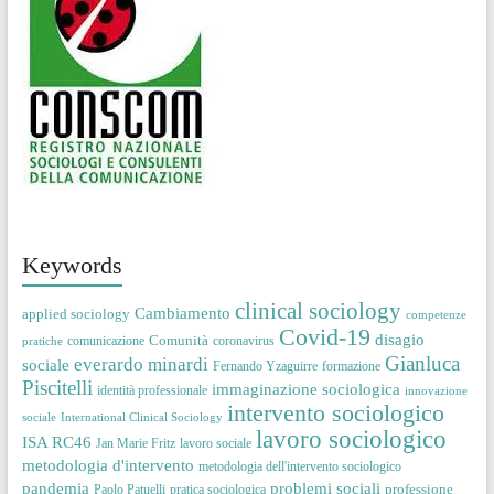
Keywords
clinical sociology
Cambiamento
applied sociology
competenze
Covid-19
disagio
Comunità
comunicazione
coronavirus
pratiche
Gianluca
everardo minardi
sociale
Fernando Yzaguirre
formazione
Piscitelli
immaginazione sociologica
identità professionale
innovazione
intervento sociologico
sociale
International Clinical Sociology
lavoro sociologico
ISA RC46
Jan Marie Fritz
lavoro sociale
metodologia d'intervento
metodologia dell'intervento sociologico
pandemia
problemi sociali
professione
Paolo Patuelli
pratica sociologica