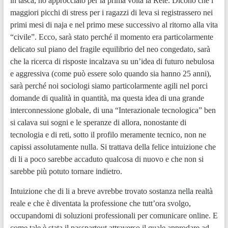
in tasca, ho approcciato per la prima volta la Rete. Dicono che i
maggiori picchi di stress per i ragazzi di leva si registrassero nei
primi mesi di naja e nel primo mese successivo al ritorno alla vita
“civile”. Ecco, sarà stato perché il momento era particolarmente
delicato sul piano del fragile equilibrio del neo congedato, sarà
che la ricerca di risposte incalzava su un’idea di futuro nebulosa
e aggressiva (come può essere solo quando sia hanno 25 anni),
sarà perché noi sociologi siamo particolarmente agili nel porci
domande di qualità in quantità, ma questa idea di una grande
interconnessione globale, di una “Interazionale tecnologica” ben
si calava sui sogni e le speranze di allora, nonostante di
tecnologia e di reti, sotto il profilo meramente tecnico, non ne
capissi assolutamente nulla. Si trattava della felice intuizione che
di li a poco sarebbe accaduto qualcosa di nuovo e che non si
sarebbe più potuto tornare indietro.
Intuizione che di li a breve avrebbe trovato sostanza nella realtà
reale e che è diventata la professione che tutt’ora svolgo,
occupandomi di soluzioni professionali per comunicare online. E
come tale è stata il passpartout attraverso il quale approdare ad