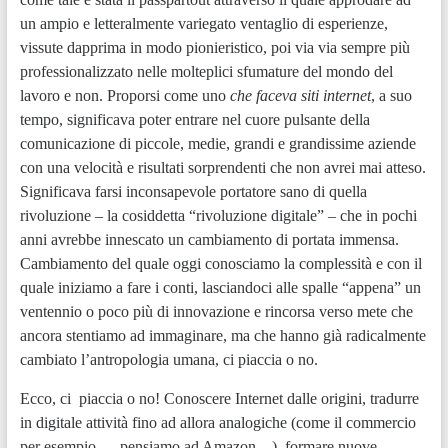
un ampio e letteralmente variegato ventaglio di esperienze,
vissute dapprima in modo pionieristico, poi via via sempre più
professionalizzato nelle molteplici sfumature del mondo del
lavoro e non. Proporsi come uno
che faceva siti internet
, a suo
tempo, significava poter entrare nel cuore pulsante della
comunicazione di piccole, medie, grandi e grandissime aziende
con una velocità e risultati sorprendenti che non avrei mai atteso.
Significava farsi inconsapevole portatore sano di quella
rivoluzione – la cosiddetta “rivoluzione digitale” – che in pochi
anni avrebbe innescato un cambiamento di portata immensa.
Cambiamento del quale oggi conosciamo la complessità e con il
quale iniziamo a fare i conti, lasciandoci alle spalle “appena” un
ventennio o poco più di innovazione e rincorsa verso mete che
ancora stentiamo ad immaginare, ma che hanno già radicalmente
cambiato l’antropologia umana, ci piaccia o no.
Ecco, ci piaccia o no! Conoscere Internet dalle origini, tradurre
in digitale attività fino ad allora analogiche (come il commercio
per esempio, …pensiamo ad Amazon…), formare nuove