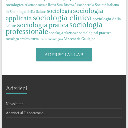
sociologica
Società Italiana
relazione sociale
Remo Siza
Ricerca Azione
scuola
sociologia
sociologia
di Sociologia della Salute
sociologia clinica
applicata
sociologia della
sociologia
sociologia pratica
salute
professionale
sociological practice
sociologia relazionale
Vincent de Gaulejac
sociologo professionista
teoria sociologica
ADERISCI AL LAB
Aderisci
Newsletter
Aderisci al Laboratorio