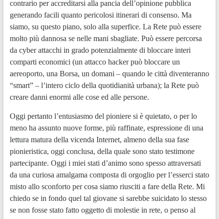
contrario per accreditarsi alla pancia dell’opinione pubblica
generando facili quanto pericolosi itinerari di consenso. Ma
siamo, su questo piano, solo alla superfice. La Rete può essere
molto più dannosa se nelle mani sbagliate. Può essere percorsa
da cyber attacchi in grado potenzialmente di bloccare interi
comparti economici (un attacco hacker può bloccare un
aereoporto, una Borsa, un domani – quando le città diventeranno
“smart” – l’intero ciclo della quotidianità urbana); la Rete può
creare danni enormi alle cose ed alle persone.
Oggi pertanto l’entusiasmo del pioniere si è quietato, o per lo
meno ha assunto nuove forme, più raffinate, espressione di una
lettura matura della vicenda Internet, almeno della sua fase
pionieristica, oggi conclusa, della quale sono stato testimone
partecipante. Oggi i miei stati d’animo sono spesso attraversati
da una curiosa amalgama composta di orgoglio per l’esserci stato
misto allo sconforto per cosa siamo riusciti a fare della Rete. Mi
chiedo se in fondo quel tal giovane si sarebbe suicidato lo stesso
se non fosse stato fatto oggetto di molestie in rete, o penso al