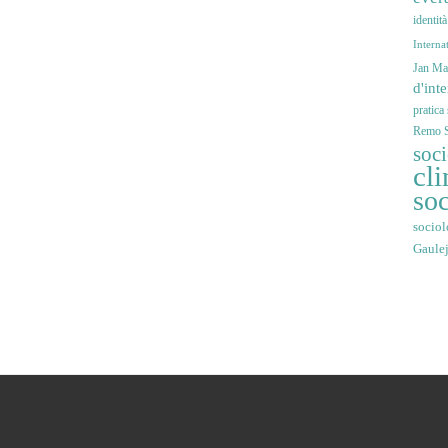
identit
Interna
Jan Mar
d'int
pratica
Remo S
soc
cli
soc
sociol
Gaule