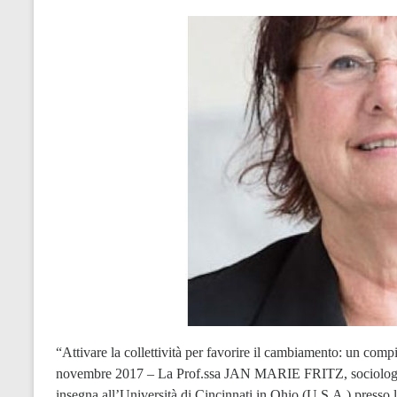
“Attivare la collettività per favorire il cambiamento: un 
novembre 2017 – La Prof.ssa JAN MARIE FRITZ, sociologa cli
insegna all’Università di Cincinnati in Ohio (U.S.A.) presso 