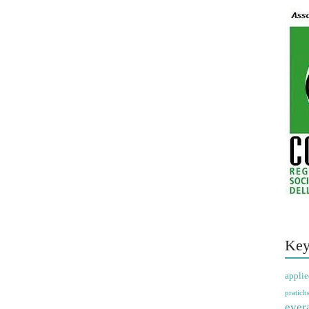
Key
applie
pratich
ever