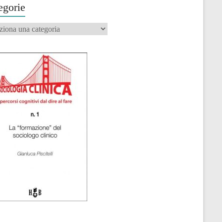
egorie
orie