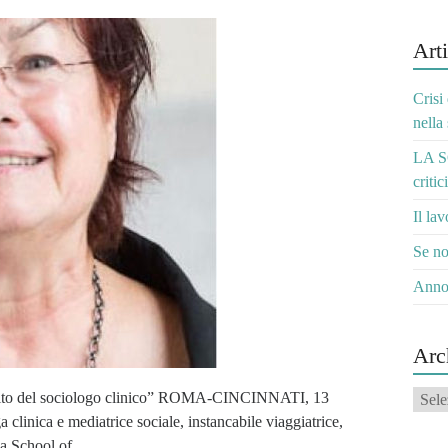
Arti
Crisi
nella
LA S
critic
Il la
Se no
Anno
Arc
Archi
compito del sociologo clinico” ROMA-CINCINNATI, 13
nica e mediatrice sociale, instancabile viaggiatrice,
la School of