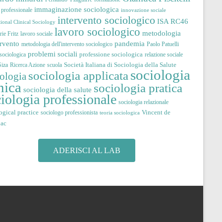
immaginazione sociologica
à professionale
innovazione sociale
intervento sociologico
ISA RC46
tional Clinical Sociology
lavoro sociologico
metodologia
ie Fritz
lavoro sociale
pandemia
ervento
metodologia dell'intervento sociologico
Paolo Patuelli
problemi sociali
professione sociologica
 sociologica
relazione sociale
Società Italiana di Sociologia della Salute
iza
Ricerca Azione
scuola
sociologia
sociologia applicata
iologia
nica
sociologia pratica
sociologia della salute
iologia professionale
sociologia relazionale
ogical practice
Vincent de
sociologo professionista
teoria sociologica
jac
ADERISCI AL LAB