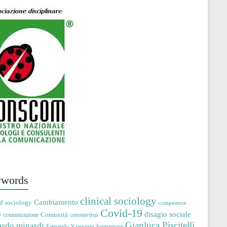
words
clinical sociology
Cambiamento
d sociology
competenze
Covid-19
disagio sociale
Comunità
comunicazione
coronavirus
e
Gianluca Piscitelli
ardo minardi
Fernando Yzaguirre
formazione