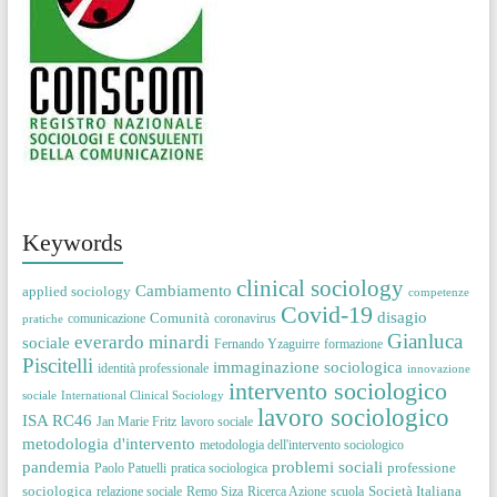
Keywords
clinical sociology
Cambiamento
applied sociology
competenze
Covid-19
disagio
Comunità
comunicazione
coronavirus
pratiche
Gianluca
everardo minardi
sociale
Fernando Yzaguirre
formazione
Piscitelli
immaginazione sociologica
identità professionale
innovazione
intervento sociologico
sociale
International Clinical Sociology
lavoro sociologico
ISA RC46
Jan Marie Fritz
lavoro sociale
metodologia d'intervento
metodologia dell'intervento sociologico
pandemia
problemi sociali
professione
Paolo Patuelli
pratica sociologica
sociologica
Società Italiana
relazione sociale
Remo Siza
Ricerca Azione
scuola