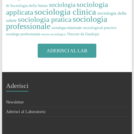
sociologia
sociologia
di Sociologia della Salute
sociologia clinica
applicata
sociologia della
sociologia
sociologia pratica
salute
professionale
sociological practice
sociologia relazionale
Vincent de Gaulejac
sociologo professionista
teoria sociologica
ADERISCI AL LAB
Aderisci
Newsletter
Aderisci al Laboratorio