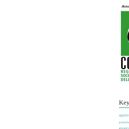
Key
applie
pratich
ever