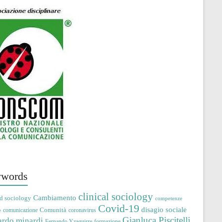
words
clinical sociology
Cambiamento
d sociology
competenze
Covid-19
disagio sociale
Comunità
comunicazione
coronavirus
e
Gianluca Piscitelli
ardo minardi
Fernando Yzaguirre
formazione