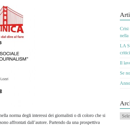
Arti
Crisi
nella
LA S
critic
Il la
Se no
Anno
Arc
Archi
lla norma degli interessi dei giornalisti o di coloro che si
ono affrontati dall’autore. Partendo da una prospettiva