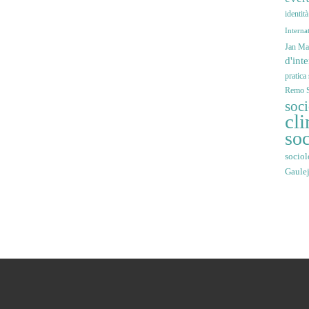
identit
Interna
Jan Mar
d'int
pratica
Remo S
soc
cli
soc
sociol
Gaule