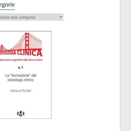
egorie
orie