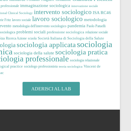
immaginazione sociologica
à professionale
innovazione sociale
intervento sociologico
ISA RC46
tional Clinical Sociology
lavoro sociologico
metodologia
ie Fritz
lavoro sociale
pandemia
ervento
metodologia dell'intervento sociologico
Paolo Patuelli
problemi sociali
professione sociologica
 sociologica
relazione sociale
Società Italiana di Sociologia della Salute
iza
Ricerca Azione
scuola
sociologia
sociologia applicata
iologia
nica
sociologia pratica
sociologia della salute
iologia professionale
sociologia relazionale
ogical practice
Vincent de
sociologo professionista
teoria sociologica
jac
ADERISCI AL LAB