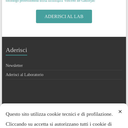
Vincent de Gaulejac
sociologo professionista
teoria sociologica
ADERISCI AL LAB
Aderisci
Newsletter
Aderisci al Laboratorio
Contatti
✕
Questo sito utilizza cookie tecnici e di profilazione.
Cliccando su accetta si autorizzano tutti i cookie di