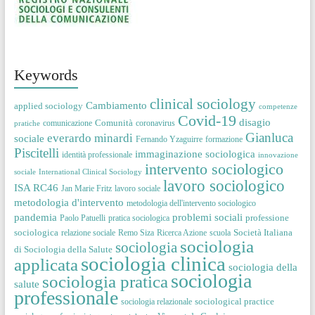
Keywords
clinical sociology
Cambiamento
applied sociology
competenze
Covid-19
disagio
Comunità
comunicazione
coronavirus
pratiche
Gianluca
everardo minardi
sociale
Fernando Yzaguirre
formazione
Piscitelli
immaginazione sociologica
identità professionale
innovazione
intervento sociologico
sociale
International Clinical Sociology
lavoro sociologico
ISA RC46
Jan Marie Fritz
lavoro sociale
metodologia d'intervento
metodologia dell'intervento sociologico
pandemia
problemi sociali
professione
Paolo Patuelli
pratica sociologica
sociologica
Società Italiana
relazione sociale
Remo Siza
Ricerca Azione
scuola
sociologia
sociologia
di Sociologia della Salute
sociologia clinica
applicata
sociologia della
sociologia
sociologia pratica
salute
professionale
sociological practice
sociologia relazionale