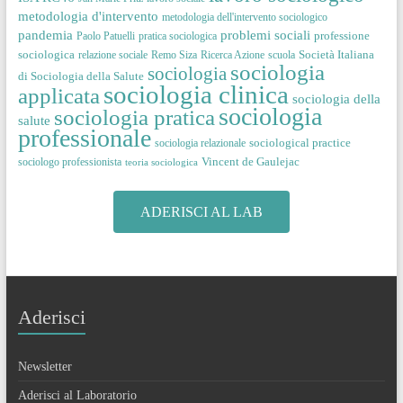
metodologia d'intervento
metodologia dell'intervento sociologico
pandemia
problemi sociali
professione
Paolo Patuelli
pratica sociologica
sociologica
Società Italiana
relazione sociale
Remo Siza
Ricerca Azione
scuola
sociologia
sociologia
di Sociologia della Salute
sociologia clinica
applicata
sociologia della
sociologia
sociologia pratica
salute
professionale
sociological practice
sociologia relazionale
Vincent de Gaulejac
sociologo professionista
teoria sociologica
ADERISCI AL LAB
Aderisci
Newsletter
Aderisci al Laboratorio