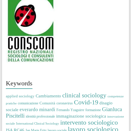
Keywords
clinical sociology
Cambiamento
applied sociology
competenze
Covid-19
disagio
Comunità
comunicazione
coronavirus
pratiche
Gianluca
everardo minardi
sociale
Fernando Yzaguirre
formazione
Piscitelli
immaginazione sociologica
identità professionale
innovazione
intervento sociologico
sociale
International Clinical Sociology
lavoro sociologico
ISA RC46
Jan Marie Fritz
lavoro sociale