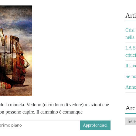
Arti
Crisi
nella
LA S
critic
Il la
Se no
Anno
cade la moneta. Vedono (o credono di vedere) relazioni che
Arc
i non possono capire. Il cammino è comunque
Archi
 primo piano
Approfondisci