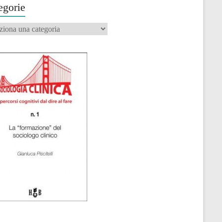
egorie
orie