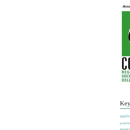
Key
applie
pratich
ever