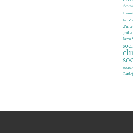
identit
Interna
Jan Mar
d'int
pratica
Remo S
soc
cli
soc
sociol
Gaule