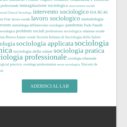
immaginazione sociologica
à professionale
innovazione sociale
intervento sociologico
ISA RC46
tional Clinical Sociology
lavoro sociologico
metodologia
ie Fritz
lavoro sociale
pandemia
ervento
metodologia dell'intervento sociologico
Paolo Patuelli
problemi sociali
professione sociologica
 sociologica
relazione sociale
Società Italiana di Sociologia della Salute
iza
Ricerca Azione
scuola
sociologia
sociologia applicata
iologia
nica
sociologia pratica
sociologia della salute
iologia professionale
sociologia relazionale
ogical practice
Vincent de
sociologo professionista
teoria sociologica
jac
ADERISCI AL LAB