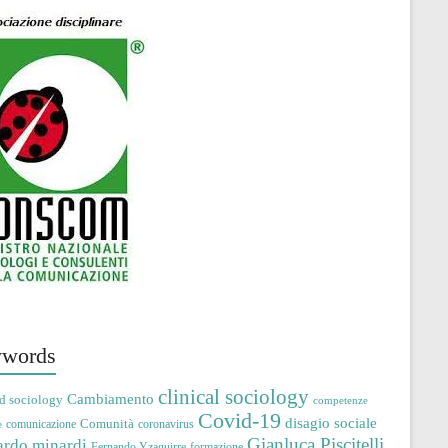
words
clinical sociology
Cambiamento
d sociology
competenze
Covid-19
disagio sociale
Comunità
comunicazione
coronavirus
e
Gianluca Piscitelli
ardo minardi
Fernando Yzaguirre
formazione