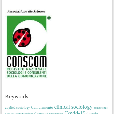
Keywords
clinical sociology
Cambiamento
applied sociology
competenze
Covid-19
disagio
Comunità
comunicazione
coronavirus
pratiche