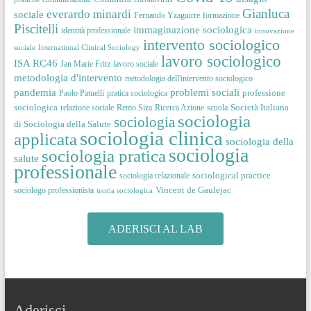
Gianluca
everardo minardi
sociale
Fernando Yzaguirre
formazione
Piscitelli
immaginazione sociologica
identità professionale
innovazione
intervento sociologico
sociale
International Clinical Sociology
lavoro sociologico
ISA RC46
Jan Marie Fritz
lavoro sociale
metodologia d'intervento
metodologia dell'intervento sociologico
pandemia
problemi sociali
professione
Paolo Patuelli
pratica sociologica
sociologica
Società Italiana
relazione sociale
Remo Siza
Ricerca Azione
scuola
sociologia
sociologia
di Sociologia della Salute
sociologia clinica
applicata
sociologia della
sociologia
sociologia pratica
salute
professionale
sociological practice
sociologia relazionale
Vincent de Gaulejac
sociologo professionista
teoria sociologica
ADERISCI AL LAB
Aderisci