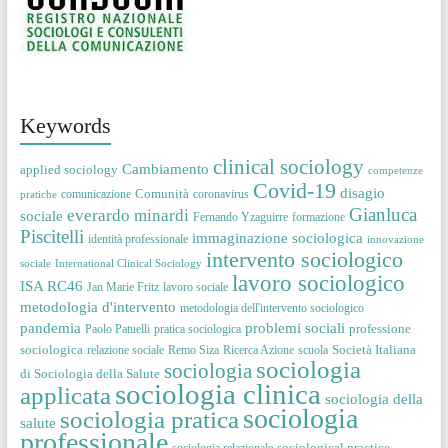
Keywords
clinical sociology
Cambiamento
applied sociology
competenze
Covid-19
disagio
Comunità
comunicazione
coronavirus
pratiche
Gianluca
everardo minardi
sociale
Fernando Yzaguirre
formazione
Piscitelli
immaginazione sociologica
identità professionale
innovazione
intervento sociologico
sociale
International Clinical Sociology
lavoro sociologico
ISA RC46
Jan Marie Fritz
lavoro sociale
metodologia d'intervento
metodologia dell'intervento sociologico
pandemia
problemi sociali
professione
Paolo Patuelli
pratica sociologica
sociologica
Società Italiana
relazione sociale
Remo Siza
Ricerca Azione
scuola
sociologia
sociologia
di Sociologia della Salute
sociologia clinica
applicata
sociologia della
sociologia
sociologia pratica
salute
professionale
sociological practice
sociologia relazionale