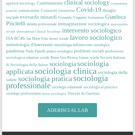
clinical sociology
Cambiamento
applied sociology
competenze
Covid-19
disagio
Comunità
comunicazione
coronavirus
pratiche
Gianluca
everardo minardi
sociale
Fernando Yzaguirre
formazione
Piscitelli
immaginazione sociologica
identità professionale
innovazione
intervento sociologico
sociale
International Clinical Sociology
lavoro sociologico
ISA RC46
Jan Marie Fritz
lavoro sociale
metodologia d'intervento
metodologia dell'intervento sociologico
pandemia
problemi sociali
professione
Paolo Patuelli
pratica sociologica
sociologica
Società Italiana
relazione sociale
Remo Siza
Ricerca Azione
scuola
sociologia
sociologia
di Sociologia della Salute
sociologia clinica
applicata
sociologia della
sociologia
sociologia pratica
salute
professionale
sociological practice
sociologia relazionale
Vincent de Gaulejac
sociologo professionista
teoria sociologica
ADERISCI AL LAB