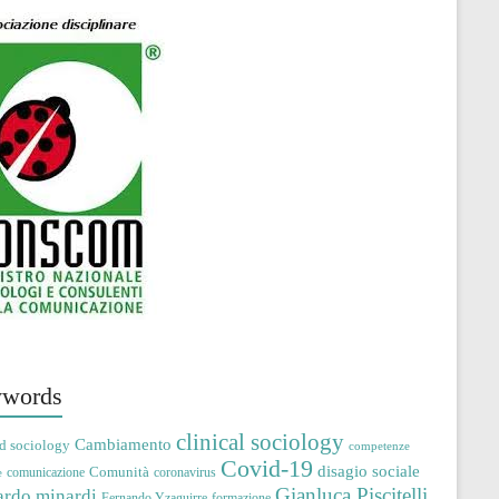
words
clinical sociology
Cambiamento
d sociology
competenze
Covid-19
disagio sociale
Comunità
comunicazione
coronavirus
e
Gianluca Piscitelli
ardo minardi
Fernando Yzaguirre
formazione