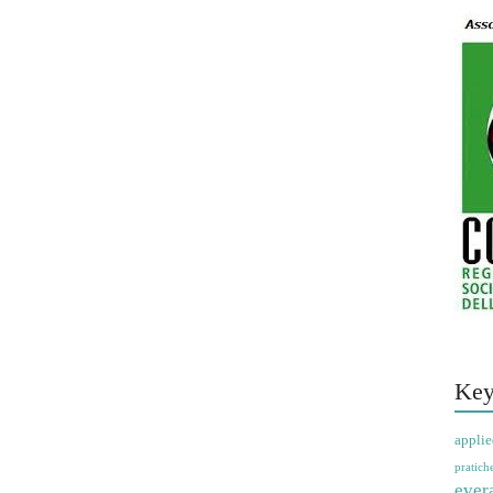
Key
applie
pratich
ever