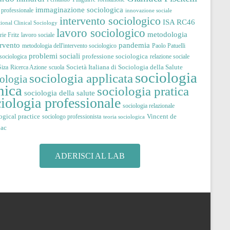
immaginazione sociologica
à professionale
innovazione sociale
intervento sociologico
ISA RC46
tional Clinical Sociology
lavoro sociologico
metodologia
ie Fritz
lavoro sociale
pandemia
ervento
metodologia dell'intervento sociologico
Paolo Patuelli
problemi sociali
professione sociologica
 sociologica
relazione sociale
Società Italiana di Sociologia della Salute
iza
Ricerca Azione
scuola
sociologia
sociologia applicata
iologia
nica
sociologia pratica
sociologia della salute
iologia professionale
sociologia relazionale
ogical practice
Vincent de
sociologo professionista
teoria sociologica
jac
ADERISCI AL LAB