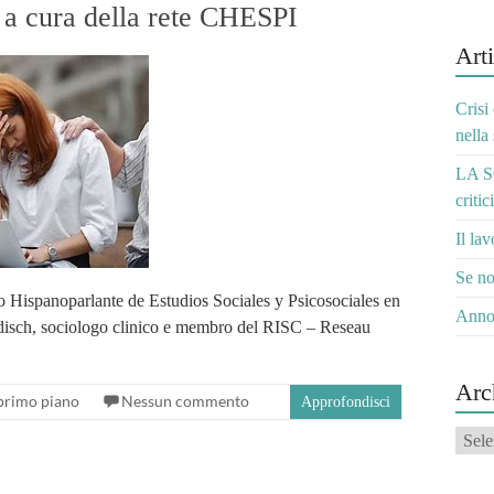
 a cura della rete CHESPI
Arti
Crisi
nella
LA S
critic
Il la
Se no
 Hispanoparlante de Estudios Sociales y Psicosociales en
Anno
gdisch, sociologo clinico e membro del RISC – Reseau
Arc
 primo piano
Nessun commento
Approfondisci
Archi