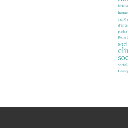
identit
Interna
Jan Mar
d'int
pratica
Remo S
soc
cli
soc
sociol
Gaule