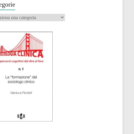
egorie
orie