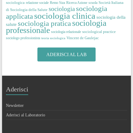
sociologica
Società Italiana
relazione sociale
Remo Siza
Ricerca Azione
scuola
sociologia
sociologia
di Sociologia della Salute
sociologia clinica
applicata
sociologia della
sociologia
sociologia pratica
salute
professionale
sociological practice
sociologia relazionale
Vincent de Gaulejac
sociologo professionista
teoria sociologica
ADERISCI AL LAB
Aderisci
Newsletter
Aderisci al Laboratorio