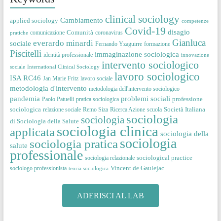
clinical sociology
Cambiamento
applied sociology
competenze
Covid-19
disagio
Comunità
comunicazione
coronavirus
pratiche
Gianluca
everardo minardi
sociale
Fernando Yzaguirre
formazione
Piscitelli
immaginazione sociologica
identità professionale
innovazione
intervento sociologico
sociale
International Clinical Sociology
lavoro sociologico
ISA RC46
Jan Marie Fritz
lavoro sociale
metodologia d'intervento
metodologia dell'intervento sociologico
pandemia
problemi sociali
professione
Paolo Patuelli
pratica sociologica
sociologica
Società Italiana
relazione sociale
Remo Siza
Ricerca Azione
scuola
sociologia
sociologia
di Sociologia della Salute
sociologia clinica
applicata
sociologia della
sociologia
sociologia pratica
salute
professionale
sociological practice
sociologia relazionale
Vincent de Gaulejac
sociologo professionista
teoria sociologica
ADERISCI AL LAB