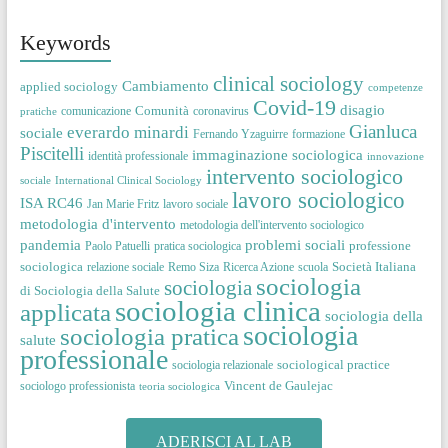
Keywords
clinical sociology
Cambiamento
applied sociology
competenze
Covid-19
disagio
Comunità
comunicazione
coronavirus
pratiche
Gianluca
everardo minardi
sociale
Fernando Yzaguirre
formazione
Piscitelli
immaginazione sociologica
identità professionale
innovazione
intervento sociologico
sociale
International Clinical Sociology
lavoro sociologico
ISA RC46
Jan Marie Fritz
lavoro sociale
metodologia d'intervento
metodologia dell'intervento sociologico
pandemia
problemi sociali
professione
Paolo Patuelli
pratica sociologica
sociologica
Società Italiana
relazione sociale
Remo Siza
Ricerca Azione
scuola
sociologia
sociologia
di Sociologia della Salute
sociologia clinica
applicata
sociologia della
sociologia
sociologia pratica
salute
professionale
sociological practice
sociologia relazionale
Vincent de Gaulejac
sociologo professionista
teoria sociologica
ADERISCI AL LAB