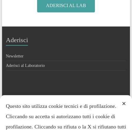
ADERISCI AL LAB
Aderisci
Newsletter
Aderisci al Laboratorio
Contatti
✕
Questo sito utilizza cookie tecnici e di profilazione.
Cliccando su accetta si autorizzano tutti i cookie di
Everardo Minardi – 348.2221691
profilazione. Cliccando su rifiuta o la X si rifiutano tutti