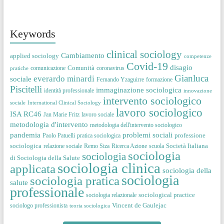
Keywords
clinical sociology
Cambiamento
applied sociology
competenze
Covid-19
disagio
Comunità
comunicazione
coronavirus
pratiche
Gianluca
everardo minardi
sociale
Fernando Yzaguirre
formazione
Piscitelli
immaginazione sociologica
identità professionale
innovazione
intervento sociologico
sociale
International Clinical Sociology
lavoro sociologico
ISA RC46
Jan Marie Fritz
lavoro sociale
metodologia d'intervento
metodologia dell'intervento sociologico
pandemia
problemi sociali
professione
Paolo Patuelli
pratica sociologica
sociologica
Società Italiana
relazione sociale
Remo Siza
Ricerca Azione
scuola
sociologia
sociologia
di Sociologia della Salute
sociologia clinica
applicata
sociologia della
sociologia
sociologia pratica
salute
professionale
sociological practice
sociologia relazionale
Vincent de Gaulejac
sociologo professionista
teoria sociologica