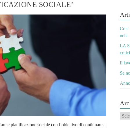
FICAZIONE SOCIALE’
Arti
Crisi
nella
LA S
critic
Il la
Se no
Anno
Arc
Archi
are e pianificazione sociale con l’obiettivo di continuare a