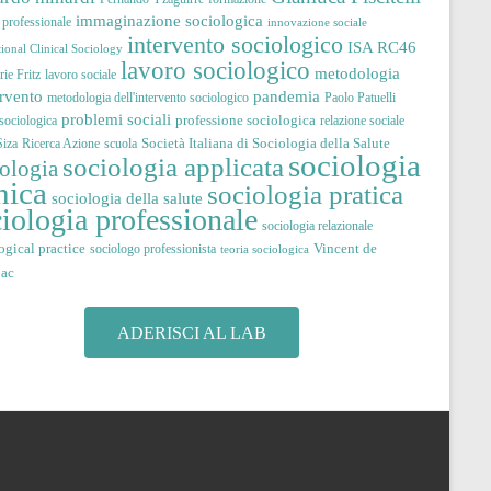
immaginazione sociologica
à professionale
innovazione sociale
intervento sociologico
ISA RC46
tional Clinical Sociology
lavoro sociologico
metodologia
ie Fritz
lavoro sociale
pandemia
ervento
metodologia dell'intervento sociologico
Paolo Patuelli
problemi sociali
professione sociologica
 sociologica
relazione sociale
Società Italiana di Sociologia della Salute
iza
Ricerca Azione
scuola
sociologia
sociologia applicata
iologia
nica
sociologia pratica
sociologia della salute
iologia professionale
sociologia relazionale
ogical practice
Vincent de
sociologo professionista
teoria sociologica
jac
ADERISCI AL LAB