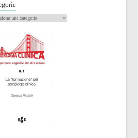
egorie
orie