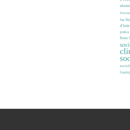
identit
Interna
Jan Mar
d'int
pratica
Remo S
soc
cli
soc
sociol
Gaule