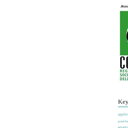
Key
applie
pratich
ever