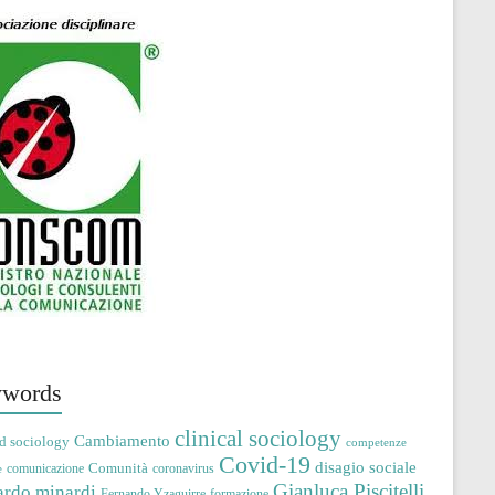
words
clinical sociology
Cambiamento
d sociology
competenze
Covid-19
disagio sociale
Comunità
comunicazione
coronavirus
e
Gianluca Piscitelli
ardo minardi
Fernando Yzaguirre
formazione