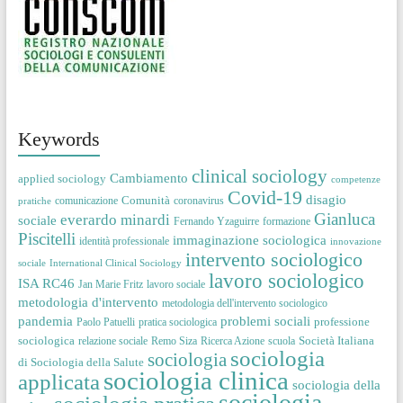
Keywords
clinical sociology
Cambiamento
applied sociology
competenze
Covid-19
disagio
Comunità
comunicazione
coronavirus
pratiche
Gianluca
everardo minardi
sociale
Fernando Yzaguirre
formazione
Piscitelli
immaginazione sociologica
identità professionale
innovazione
intervento sociologico
sociale
International Clinical Sociology
lavoro sociologico
ISA RC46
Jan Marie Fritz
lavoro sociale
metodologia d'intervento
metodologia dell'intervento sociologico
pandemia
problemi sociali
professione
Paolo Patuelli
pratica sociologica
sociologica
Società Italiana
relazione sociale
Remo Siza
Ricerca Azione
scuola
sociologia
sociologia
di Sociologia della Salute
sociologia clinica
applicata
sociologia della
sociologia
sociologia pratica