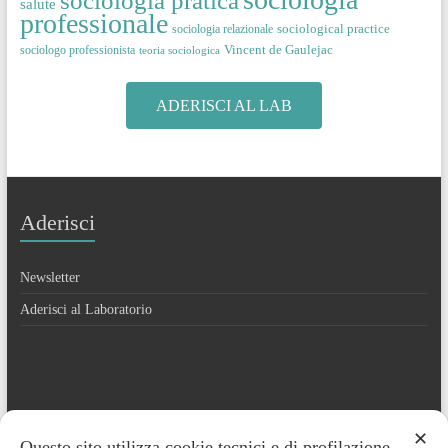
salute
professionale
sociological practice
sociologia relazionale
Vincent de Gaulejac
sociologo professionista
teoria sociologica
ADERISCI AL LAB
Aderisci
Newsletter
Aderisci al Laboratorio
Contatti
✕
Questo sito utilizza cookie tecnici e di profilazione.