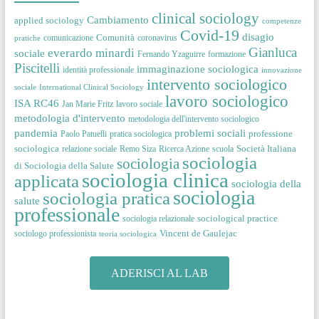
clinical sociology
Cambiamento
applied sociology
competenze
Covid-19
disagio
Comunità
comunicazione
coronavirus
pratiche
Gianluca
everardo minardi
sociale
Fernando Yzaguirre
formazione
Piscitelli
immaginazione sociologica
identità professionale
innovazione
intervento sociologico
sociale
International Clinical Sociology
lavoro sociologico
ISA RC46
Jan Marie Fritz
lavoro sociale
metodologia d'intervento
metodologia dell'intervento sociologico
pandemia
problemi sociali
professione
Paolo Patuelli
pratica sociologica
sociologica
Società Italiana
relazione sociale
Remo Siza
Ricerca Azione
scuola
sociologia
sociologia
di Sociologia della Salute
sociologia clinica
applicata
sociologia della
sociologia
sociologia pratica
salute
professionale
sociological practice
sociologia relazionale
Vincent de Gaulejac
sociologo professionista
teoria sociologica
ADERISCI AL LAB