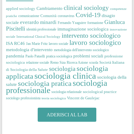
clinical sociology
Cambiamento
applied sociology
competenze
Covid-19
disagio
Comunità
comunicazione
coronavirus
pratiche
Gianluca
everardo minardi
sociale
Fernando Yzaguirre
formazione
Piscitelli
immaginazione sociologica
identità professionale
innovazione
intervento sociologico
sociale
International Clinical Sociology
lavoro sociologico
ISA RC46
Jan Marie Fritz
lavoro sociale
metodologia d'intervento
metodologia dell'intervento sociologico
pandemia
problemi sociali
professione
Paolo Patuelli
pratica sociologica
sociologica
Società Italiana
relazione sociale
Remo Siza
Ricerca Azione
scuola
sociologia
sociologia
di Sociologia della Salute
sociologia clinica
applicata
sociologia della
sociologia
sociologia pratica
salute
professionale
sociological practice
sociologia relazionale
Vincent de Gaulejac
sociologo professionista
teoria sociologica
ADERISCI AL LAB