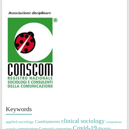
Keywords
clinical sociology
Cambiamento
applied sociology
competenze
Covid-19
disagio
Comunità
comunicazione
coronavirus
pratiche