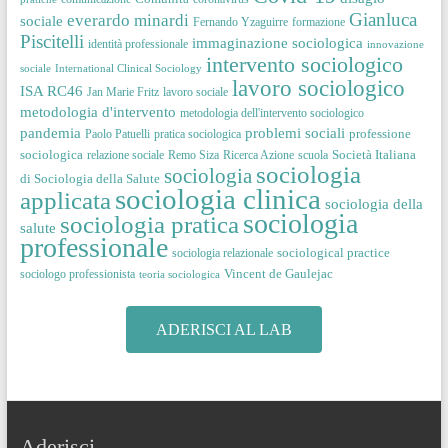
Gianluca
everardo minardi
sociale
Fernando Yzaguirre
formazione
Piscitelli
immaginazione sociologica
identità professionale
innovazione
intervento sociologico
sociale
International Clinical Sociology
lavoro sociologico
ISA RC46
Jan Marie Fritz
lavoro sociale
metodologia d'intervento
metodologia dell'intervento sociologico
pandemia
problemi sociali
professione
Paolo Patuelli
pratica sociologica
sociologica
Società Italiana
relazione sociale
Remo Siza
Ricerca Azione
scuola
sociologia
sociologia
di Sociologia della Salute
sociologia clinica
applicata
sociologia della
sociologia
sociologia pratica
salute
professionale
sociological practice
sociologia relazionale
Vincent de Gaulejac
sociologo professionista
teoria sociologica
ADERISCI AL LAB
Aderisci