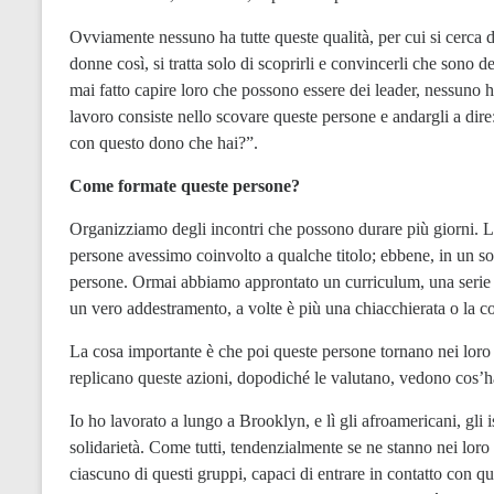
Ovviamente nessuno ha tutte queste qualità, per cui si cerca 
donne così, si tratta solo di scoprirli e convincerli che sono 
mai fatto capire loro che possono essere dei leader, nessuno ha
lavoro consiste nello scovare queste persone e andargli a dire
con questo dono che hai?”.
Come formate queste persone?
Organizziamo degli incontri che possono durare più giorni. 
persone avessimo coinvolto a qualche titolo; ebbene, in un s
persone. Ormai abbiamo approntato un curriculum, una serie di
un vero addestramento, a volte è più una chiacchierata o la c
La cosa importante è che poi queste persone tornano nei loro q
replicano queste azioni, dopodiché le valutano, vedono cos’h
Io ho lavorato a lungo a Brooklyn, e lì gli afroamericani, gli
solidarietà. Come tutti, tendenzialmente se ne stanno nei loro 
ciascuno di questi gruppi, capaci di entrare in contatto con qu