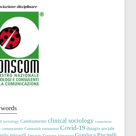
words
clinical sociology
Cambiamento
d sociology
competenze
Covid-19
disagio sociale
Comunità
comunicazione
coronavirus
e
Gianluca Piscitelli
ardo minardi
Fernando Yzaguirre
formazione