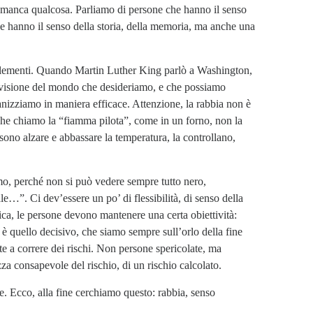
e manca qualcosa. Parliamo di persone che hanno il senso
che hanno il senso della storia, della memoria, ma anche una
i elementi. Quando Martin Luther King parlò a Washington,
visione del mondo che desideriamo, e che possiamo
anizziamo in maniera efficace. Attenzione, la rabbia non è
che chiamo la “fiamma pilota”, come in un forno, non la
ono alzare e abbassare la temperatura, la controllano,
mo, perché non si può vedere sempre tutto nero,
le…”. Ci dev’essere un po’ di flessibilità, di senso della
ca, le persone devono mantenere una certa obiettività:
 quello decisivo, che siamo sempre sull’orlo della fine
e a correre dei rischi. Non persone spericolate, ma
za consapevole del rischio, di un rischio calcolato.
e. Ecco, alla fine cerchiamo questo: rabbia, senso