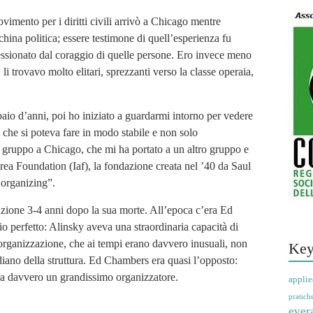
imento per i diritti civili arrivò a Chicago mentre
ina politica; essere testimone di quell’esperienza fu
ressionato dal coraggio di quelle persone. Ero invece meno
i trovavo molto elitari, sprezzanti verso la classe operaia,
paio d’anni, poi ho iniziato a guardarmi intorno per vedere
 che si poteva fare in modo stabile e non solo
o gruppo a Chicago, che mi ha portato a un altro gruppo e
Area Foundation (Iaf), la fondazione creata nel ’40 da Saul
 organizing”.
azione 3-4 anni dopo la sua morte. All’epoca c’era Ed
o perfetto: Alinsky aveva una straordinaria capacità di
ll’organizzazione, che ai tempi erano davvero inusuali, non
Key
diano della struttura. Ed Chambers era quasi l’opposto:
ra davvero un grandissimo organizzatore.
applie
pratich
ever