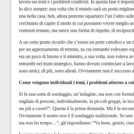
lavora sui temi e i problemi condivisi. In questa fase è importa
Io dico sempre: una volta che il mondo sarà un posto migliore, 
una bella casa, beh, allora potremo squartarci l’un l’altro su
cerchiamo di capire il modo in cui possiamo vivere meglio a
contrasti restano, ma nasce una forma di rispetto, di reciprocit
A un certo punto ricordo che c’erano un prete cattolico e un mi
per un appezzamento di terreno, su cui entrambi volevano espa
era un poco di buono e il ministro, a sua volta, non voleva ave
entrambi nel team strategico, hanno dovuto cominciare a lavor
sono amici, di più, sono alleati. Ovviamente non è successo a
Come vengono individuati i temi, i problemi attorno a cu
Si fa una sorta di sondaggio, un’indagine, ma non con formulari
migliaia di persone, individualmente, in piccoli gruppi, in inco
sta più a cuore?”. Questa è la prima domanda. Ma è la second
Ovviamente il nostro non è il sondaggio tradizionale. Se uno 
ma non ho tempo…”, gli rispondiamo: “Va bene, grazie, ciao”