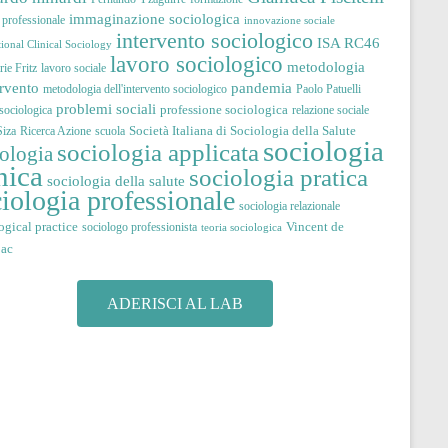
immaginazione sociologica
à professionale
innovazione sociale
intervento sociologico
ISA RC46
tional Clinical Sociology
lavoro sociologico
metodologia
ie Fritz
lavoro sociale
pandemia
ervento
metodologia dell'intervento sociologico
Paolo Patuelli
problemi sociali
professione sociologica
 sociologica
relazione sociale
Società Italiana di Sociologia della Salute
iza
Ricerca Azione
scuola
sociologia
sociologia applicata
iologia
nica
sociologia pratica
sociologia della salute
iologia professionale
sociologia relazionale
ogical practice
Vincent de
sociologo professionista
teoria sociologica
jac
ADERISCI AL LAB