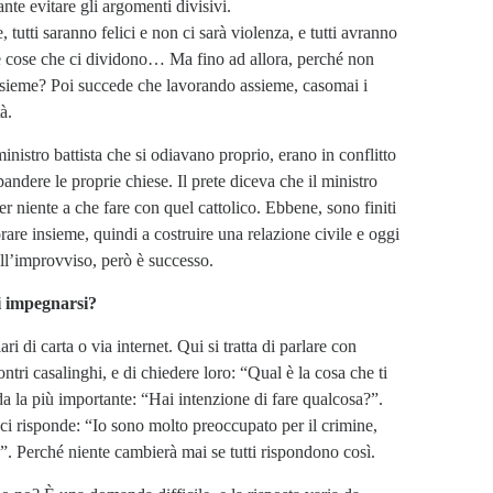
nte evitare gli argomenti divisivi.
tutti saranno felici e non ci sarà violenza, e tutti avranno
lle cose che ci dividono… Ma fino ad allora, perché non
ssieme? Poi succede che lavorando assieme, casomai i
à.
nistro battista che si odiavano proprio, erano in conflitto
ndere le proprie chiese. Il prete diceva che il ministro
r niente a che fare con quel cattolico. Ebbene, sono finiti
are insieme, quindi a costruire una relazione civile e oggi
ll’improvviso, però è successo.
i impegnarsi?
 di carta o via internet. Qui si tratta di parlare con
ntri casalinghi, e di chiedere loro: “Qual è la cosa che ti
a la più importante: “Hai intenzione di fare qualcosa?”.
ci risponde: “Io sono molto preoccupato per il crimine,
. Perché niente cambierà mai se tutti rispondono così.