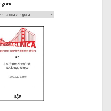
egorie
orie