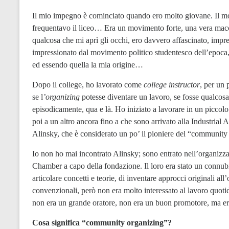
Il mio impegno è cominciato quando ero molto giovane. Il mov
frequentavo il liceo… Era un movimento forte, una vera macch
qualcosa che mi aprì gli occhi, ero davvero affascinato, imp
impressionato dal movimento politico studentesco dell’epoca, l
ed essendo quella la mia origine…
Dopo il college, ho lavorato come
college instructor
, per un 
se l
’organizing
potesse diventare un lavoro, se fosse qualcosa
episodicamente, qua e là. Ho iniziato a lavorare in un piccol
poi a un altro ancora fino a che sono arrivato alla Industrial 
Alinsky, che è considerato un po’ il pioniere del “community
Io non ho mai incontrato Alinsky; sono entrato nell’organizz
Chamber a capo della fondazione. Il loro era stato un connubi
articolare concetti e teorie, di inventare approcci originali a
convenzionali, però non era molto interessato al lavoro quoti
non era un grande oratore, non era un buon promotore, ma e
Cosa significa “community organizing”?