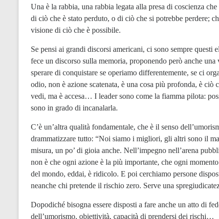
Una è la rabbia, una rabbia legata alla presa di coscienza ch
di ciò che è stato perduto, o di ciò che si potrebbe perdere; 
visione di ciò che è possibile.
Se pensi ai grandi discorsi americani, ci sono sempre quest
fece un discorso sulla memoria, proponendo però anche una 
sperare di conquistare se operiamo differentemente, se ci org
odio, non è azione scatenata, è una cosa più profonda, è ciò 
vedi, ma è accesa… I leader sono come la fiamma pilota: poss
sono in grado di incanalarla.
C’è un’altra qualità fondamentale, che è il senso dell’umoris
drammatizzare tutto: “Noi siamo i migliori, gli altri sono il ma
misura, un po’ di gioia anche. Nell’impegno nell’arena pubbli
non è che ogni azione è la più importante, che ogni momento è
del mondo, eddai, è ridicolo. E poi cerchiamo persone dispost
neanche chi pretende il rischio zero. Serve una spregiudicatez
Dopodiché bisogna essere disposti a fare anche un atto di fed
dell’umorismo, obiettività, capacità di prendersi dei rischi…