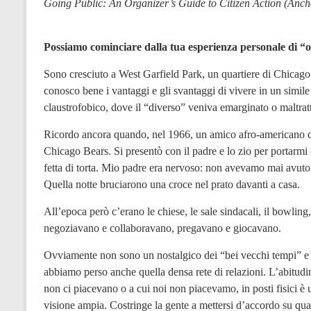
Going Public: An Organizer’s Guide to Citizen Action (Anc
Possiamo cominciare dalla tua esperienza personale di “
Sono cresciuto a West Garfield Park, un quartiere di Chicago s
conosco bene i vantaggi e gli svantaggi di vivere in un simil
claustrofobico, dove il “diverso” veniva emarginato o maltrat
Ricordo ancora quando, nel 1966, un amico afro-americano di 
Chicago Bears. Si presentò con il padre e lo zio per portarmi
fetta di torta. Mio padre era nervoso: non avevamo mai avuto 
Quella notte bruciarono una croce nel prato davanti a casa.
All’epoca però c’erano le chiese, le sale sindacali, il bowling
negoziavano e collaboravano, pregavano e giocavano.
Ovviamente non sono un nostalgico dei “bei vecchi tempi” e tu
abbiamo perso anche quella densa rete di relazioni. L’abitudi
non ci piacevano o a cui noi non piacevamo, in posti fisici 
visione ampia. Costringe la gente a mettersi d’accordo su qu