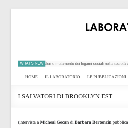
WHAT'S NEW
ll’individuo, crisi dei valori e mutamento dei legami sociali nella società cont
HOME
IL LABORATORIO
LE PUBBLICAZIONI
I SALVATORI DI BROOKLYN EST
(intervista a
Micheal Gecan
di
Barbara Bertoncin
pubblica