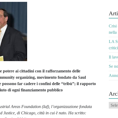
Arti
Crisi
nella
LA S
critic
Il la
Se no
e potere ai cittadini con il rafforzamento delle
Anno
l community organizing, movimento fondato da Saul
e possono far cadere i confini delle “tribù”; il rapporto
ifiuto di ogni finanziamento pubblico
Arc
Archi
strial Areas Foundation (Iaf), l’organizzazione fondata
 Justice, di Chicago, città in cui è nato. Ha scritto: