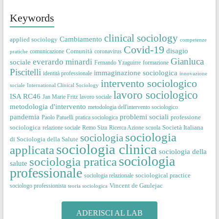
Keywords
clinical sociology
Cambiamento
applied sociology
competenze
Covid-19
disagio
Comunità
comunicazione
coronavirus
pratiche
Gianluca
everardo minardi
sociale
Fernando Yzaguirre
formazione
Piscitelli
immaginazione sociologica
identità professionale
innovazione
intervento sociologico
sociale
International Clinical Sociology
lavoro sociologico
ISA RC46
Jan Marie Fritz
lavoro sociale
metodologia d'intervento
metodologia dell'intervento sociologico
pandemia
problemi sociali
professione
Paolo Patuelli
pratica sociologica
sociologica
Società Italiana
relazione sociale
Remo Siza
Ricerca Azione
scuola
sociologia
sociologia
di Sociologia della Salute
sociologia clinica
applicata
sociologia della
sociologia
sociologia pratica
salute
professionale
sociological practice
sociologia relazionale
Vincent de Gaulejac
sociologo professionista
teoria sociologica
ADERISCI AL LAB