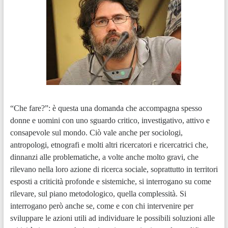
“Che fare?”: è questa una domanda che accompagna spesso donne e uomini con uno sguardo critico, investigativo, attivo e consapevole sul mondo. Ciò vale anche per sociologi, antropologi, etnografi e molti altri ricercatori e ricercatrici che, dinnanzi alle problematiche, a volte anche molto gravi, che rilevano nella loro azione di ricerca sociale, soprattutto in territori esposti a criticità profonde e sistemiche, si interrogano su come rilevare, sul piano metodologico, quella complessità. Si interrogano però anche se, come e con chi intervenire per sviluppare le azioni utili ad individuare le possibili soluzioni alle criticità riscontrate. Attivarsi per intervenire in modo qualificato e partecipato nella realtà sociale allo scopo di superare le gravi problematiche rilevate mediante la ricerca. Una conoscenza critica che si unisce ad una coscienza consapevole del ruolo sociale del ricercatore e che non si limita a fotografare la realtà o a scomporla per analizzarla, ma interviene in essa organizzando percorsi e agenti di un cambiamento partecipato e innovativo. Una ricerca sociale che si ispira a modalità innovative, qualificate e partecipative di azione sociale che hanno una lunga e affascinante tradizione (…). D’altro canto, una delle metodologie di ricerca sociale sul campo più affascinanti, sorta in ambito antropologico, ossia l’osservazione partecipante, consente al ricercatore di entrare direttamente nella realtà sociale che intende investigare e di sviluppare delle interazioni sociali influenti con tutti i soggetti che ne fanno parte. Una sociologia, dunque, qualificata, attiva, coerente, propositiva e trasformativa. Si pensi ad esempio all’accesso delle donne al sistema educativo, ai processi di inclusione sociale ed economica dei migranti nei paesi occidentali e, in particolare, in quelli governati da forze politiche che si ispirano al sovranismo trumpiano o salviniano, alla tratta internazionale a scopo di sfruttamento lavorativo e sessuale, all’accesso all’assistenza sanitaria universale, al contrasto alle nuove forme di povertà, alle organizzazioni mafiose e alle nuove forme di schiavitù. Si potrebbe continuare a lungo citando la questione ambientale, tematica oggi di portata globale sulla quale è possibile attivare molte forze e risorse sociali, la difesa dei beni comuni, del patrimonio culturale immateriale o le azioni volte a contrastare il diffondersi e radicalizzarsi del terrorismo di varia matrice. Problematiche non secondarie, le quali sono esse stesse in primis alla ricerca, probabilmente, di un rinnovato e qualificato protagonismo da parte di cittadini e organizzazioni sociali che, soprattutto in Occidente, sembrano essere entrate in crisi nel corso degli ultimi venti anni, contribuendo all’ascesa di movimenti xenofobi, nazionalisti e negazionisti (ad esempio del climate change). Si tratta di tematiche da sempre trattate dalla sociologia sulle quali, però, si può intervenire solo sviluppando un’azione sociale matura, consapevole, attenta e determinata. Si può restare solo ricercatori dinnanzi ad un uomo che racconta di lavorare quattordici ore al giorno tutti i giorni del mese per una retribuzione massima di 300 euro? Si può solo raccogliere e pubblicare, in un saggio o su un quotidiano, la storia di una donna migrante obbligata a lavorare in alcune aziende agricole siciliane per dodici ore e poi costretta a subire ricatti e violenze sessuali? Si può restare fermi sui contenuti espressi in un focus group quando i membri dello stesso sono uomini, ad esempio braccianti indiani, co-stretti ad assumere sostanze dopanti come metanfetamine, oppio e antispastici per lavorare come schiavi nelle campagne dell’Agro Pontino (Migranti e Diritti, 2016)? La ricerca sociale deve saper approfondire, penetrare i fenomeni sociali che intende studiare, coglierne gli aspetti più diversi, raccontarli alla platea ristretta degli addetti ai lavori. Questo lavoro però può non es-sere sufficiente. La sociologia e non solo deve, infatti, anche avere la maturità e la capacità di interrogarsi, immaginare, progettare soluzioni possibili alle problematiche che incontra attraverso una metodologia capace di includere e, perciò, di rendere partecipi i soggetti protagonisti delle questioni che affronta. Una sociologia, quindi, su tre gambe. La prima è la ricerca, la seconda l’elaborazione partecipata delle soluzioni migliori ai problemi rilevati; la terza propone l’innesco di processi attivi di cambiamento partecipato. Il testo di Jan Marie Fritz, Principi fondamentali dell’intervento comunitario, è coerente con questo approccio (…); un testo che ispira la crescita della disciplina e del ricercatore al punto da consentire ad entrambi di superare ogni asfissia partecipativa ed invece di respirare a pieni polmoni l’aria dell’azione sociale, dell’impegno volto al cambiamento, capace di unire l’aspirazione alla trasformazione con la ricerca, l’approfondimento, l’analisi rigorosa e la partecipazione. Una sociologia in sostanza non solo clinica, ma anche elaborativa di una visione del mondo centrata sulle grandi ispirazioni dell’uomo, a partire dalla pace e dalla giustizia sociale. È così ad esempio che in provincia di Latina, ad appena cento chilometri da Roma, una comunità di circa trentamila indiani, (da circa trenta anni costretti a lavorare come braccianti agricoli in condizioni di grave sfruttamento lavorativo, emarginati, a volte ridotti in schiavitù, vittime in alcuni casi di tratta internazionale), con l’ausilio della ricerca sociale e delle esperienze più avanzate del sindacalismo di strada, ha saputo organizzare attività sperimentali, innovative e d’avanguardia anche sul piano metodologico, di contrasto a tali fenomeni, che hanno incluso la denuncia sindacale e sociale anche nei riguardi di importanti organizza-zioni mafiose. Un’azione di ricerca che ha sollecitato la consapevolezza di sé di una comunità migrante schiacciata dentro una nicchia occupazione, quella del bracciantato, obbligata ad accettare emarginazione, sfrutta-mento, caporalato, umiliazioni continue e gravi forme di punizione. Molti sono stati i braccianti indiani obbligati a chiamare “padrone” il loro datore di lavoro italiano, a fare tre passi indietro dinnanzi al “capo”, a subire punizioni corporali, ad accettare retribuzioni orarie che arrivavano a 50 centesimi l’ora per lavorare anche sedici ore al giorno per tutti i giorni del mese. Non è casuale se questa condizione, secondo l’osservatorio Placido Rizzotto (2018), coinvolge solo in Italia e solo in agricoltura, circa 450mila persone di cui circa 130mila vivono condizioni para schiavistiche. Secondo, invece, il rapporto Agromafie di Eurispes il relativo business criminale per il 2019 ammonta a circa 24,5 miliardi di euro. Si può solo fare ricerca “fredda” su questi temi? Si può evitare di restare coinvolti nel momento in cui si entra nella vita di un migrante schiavo che accoglie il ricercatore nella sua abitazione, spesso una baracca, e poi sviluppare una conoscenza utile solo per la saggistica? Ed è nella stessa direzione che nelle società occidentali si possono analizzare e poi sviluppare le ricorse migliori allo scopo di arginare comportamenti, tesi e approcci razzisti, violenti e discriminatori. Oppure immaginare percorsi di emancipazione delle donne in contesti di segregazione e violenza (domestica, lavorativa…) mediante un impegno strategico adeguatamente articolato e, quindi, ispirato dall’esperienza e dalla conoscenza della ricercatrice sociale. Domandarsi “che fare” dinnanzi a queste storie di vita, condizioni di lavoro, violenze, prepotenze, interessi e pratiche volte a spersonalizzare uomini e donne in ragione della loro fragilità indotta da un sistema economico e sociale autoritario e violento, significa, perciò, porsi una domanda sociologica legittima; come lo è anche immaginare, programmare, organizzare, forme di partecipazione dei braccianti indiani lungo un percorso di riscatto, rivolta, contestazione e denuncia allo scopo di superare un sistema produttivo fonda-to sullo sfruttamento e su comportamenti e interessi criminali e mafiosi. Rilevare dati, analizzare storie di vita, contestualizzare una ricerca dentro un quadro teorico preciso non è sufficiente. Dinnanzi ad un uomo a cui un “padrone” ha tentato di dare fuoco – perché si è permesso di chiedere due mesi di retribuzione a fronte degli ultimi sei mesi regolarmente non retribuiti – è legittimo indignarsi e attivarsi, insieme a quei lavoratori, per realizzare e, nel caso, forzare quel cambiamento necessario perché nessuno più venga sfruttato, emarginato o muoia di lavoro e di indifferenza. Questo genere di sociologia consentirebbe di ridare passione alla disciplina, di ricostruire il senso della sua visione riflessiva e della sua metodologia, di sviluppare un rapporto scientifico e nel contempo sentimentale con la popolazione, di sollecitare l’immaginazione sociologica, che secondo Wright Mills consiste nella capacità di riflettere su sé stessi come soggetti liberi e non vincolati da tutte le influenze sociali che condizionano inconsapevolmente ogni gesto della vita quotidiana, non solo verso la ricerca, ma anche nei riguardi della costruzione e della realizzazione del cambiamento possibile. Tra i possibili punti di riferimento di questo complesso e spesso coraggioso approccio sociologico si può ricordare Galtung, il quale, ad esempio, in uno dei suoi testi più interessanti (La trasformazione dei conflitti con mezzi pacifici. Il metodo Transcend, EGA, 2000) elabora non solo una ricerca, ma un manuale avente come scopo quello di costruire percorsi programmati, organizzati e partecipativi di inclusione delle parti per il superamento del conflitto. Galtung ritiene che per superare un conflitto si debba avere una visione; e la visione è, per il ricercatore, premessa e obiettivo della propria ricerca-azione che può consentire di superare scontri e violenze anche gravi. In Italia è possibile citare Danilo Dolci, n