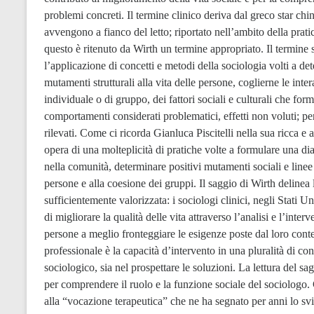
problemi concreti. Il termine clinico deriva dal greco star chin
avvengono a fianco del letto; riportato nell’ambito della prati
questo è ritenuto da Wirth un termine appropriato. Il termine s
l’applicazione di concetti e metodi della sociologia volti a de
mutamenti strutturali alla vita delle persone, coglierne le inte
individuale o di gruppo, dei fattori sociali e culturali che fo
comportamenti considerati problematici, effetti non voluti; pe
rilevati. Come ci ricorda Gianluca Piscitelli nella sua ricca e a
opera di una molteplicità di pratiche volte a formulare una di
nella comunità, determinare positivi mutamenti sociali e linee d
persone e alla coesione dei gruppi. Il saggio di Wirth delinea 
sufficientemente valorizzata: i sociologi clinici, negli Stati 
di migliorare la qualità delle vita attraverso l’analisi e l’inte
persone a meglio fronteggiare le esigenze poste dal loro contes
professionale è la capacità d’intervento in una pluralità di con
sociologico, sia nel prospettare le soluzioni. La lettura del sa
per comprendere il ruolo e la funzione sociale del sociologo. Ci
alla “vocazione terapeutica” che ne ha segnato per anni lo svil