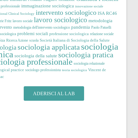
immaginazione sociologica
à professionale
innovazione sociale
intervento sociologico
ISA RC46
tional Clinical Sociology
lavoro sociologico
metodologia
ie Fritz
lavoro sociale
pandemia
ervento
metodologia dell'intervento sociologico
Paolo Patuelli
problemi sociali
professione sociologica
 sociologica
relazione sociale
Società Italiana di Sociologia della Salute
iza
Ricerca Azione
scuola
sociologia
sociologia applicata
iologia
nica
sociologia pratica
sociologia della salute
iologia professionale
sociologia relazionale
ogical practice
Vincent de
sociologo professionista
teoria sociologica
jac
ADERISCI AL LAB