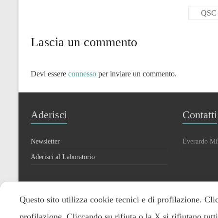
QSC 8
Lascia un commento
Devi essere
connesso
per inviare un commento.
Aderisci
Contatti
Newsletter
Everardo Mi
Aderisci al Laboratorio
Questo sito utilizza cookie tecnici e di profilazione. Cli
profilazione. Cliccando su rifiuta o la X si rifiutano tut