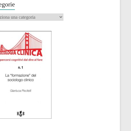
egorie
orie