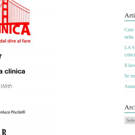
Arti
Crisi
nella
LA S
critic
Il la
Se no
Anno
Arc
Archi