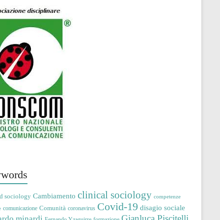
words
clinical sociology
Cambiamento
d sociology
competenze
Covid-19
disagio sociale
Comunità
comunicazione
coronavirus
e
Gianluca Piscitelli
ardo minardi
Fernando Yzaguirre
formazione