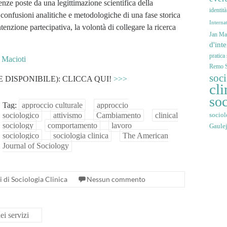
genze poste da una legittimazione scientifica della
identit
 confusioni analitiche e metodologiche di una fase storica
Interna
tenzione partecipativa, la volontà di collegare la ricerca
Jan Mar
d'int
pratica
 Macioti
Remo S
soc
 DISPONIBILE): CLICCA QUI!
>>>
cli
soc
Tag:
approccio culturale
approccio
sociologico
attivismo
Cambiamento
clinical
sociol
sociology
comportamento
lavoro
Gaule
sociologico
sociologia clinica
The American
Journal of Sociology
 di Sociologia Clinica
Nessun commento
ei servizi