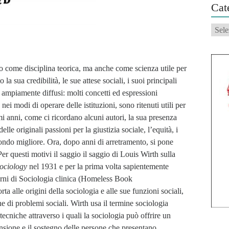
Cat
Categ
nto come disciplina teorica, ma anche come scienza utile per
la sua credibilità, le sue attese sociali, i suoi principali
no ampiamente diffusi: molti concetti ed espressioni
i modi di operare delle istituzioni, sono ritenuti utili per
imi anni, come ci ricordano alcuni autori, la sua presenza
elle originali passioni per la giustizia sociale, l’equità, i
mondo migliore. Ora, dopo anni di arretramento, si pone
Per questi motivi il saggio il saggio di Louis Wirth sulla
ociology
nel 1931 e per la prima volta sapientemente
derni di Sociologia clinica (Homeless Book
orta alle origini della sociologia e alle sue funzioni sociali,
ne di problemi sociali. Wirth usa il termine sociologia
 tecniche attraverso i quali la sociologia può offrire un
ensione e il sostegno delle persone che presentano