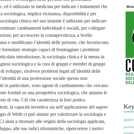
i, ed è utilizzato in medicina per indicare i trattamenti che
ca sociologica, implica vicinanza, disponibilità e per
ociologia clinica nel suo insieme è utilizzato per indicare
terminare cambiamenti individuali e sociali, per collegare
razioni; per accrescere la consapevolezza, a livello
rmano e modificano l’identità delle persone, che favoriscono
r formulare strategie capaci di fronteggiare i problemi
rticolata introduzione, la sociologia clinica è la messa in
agnosi sociologica e la cura di gruppi e membri di gruppi
i sviluppo, risolvere problemi legati all’identità delle
l’identità di una professione sociale spesso non
Uniti in particolare, sono agenti di cambiamento che cercano
rvento fondati su una prospettiva sociologica, che aiutano le
to di vita. Ciò che caratterizza la loro pratica
Key
testi, la capacità inventiva sia nell’applicazione del sapere
ggio di Wirth ci può aiutare per valorizzare la sociologia e
applie
 aiuta a ritornare alle origini della sociologia applicata,
pratich
uppo, alle sue radici riformistiche, ripercorrere i motivi
ever