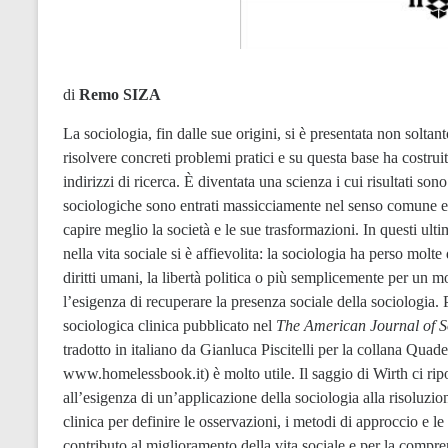
di
Remo SIZA
La sociologia, fin dalle sue origini, si è presentata non solta
risolvere concreti problemi pratici e su questa base ha costruito 
indirizzi di ricerca. È diventata una scienza i cui risultati so
sociologiche sono entrati massicciamente nel senso comune e ne
capire meglio la società e le sue trasformazioni. In questi ult
nella vita sociale si è affievolita: la sociologia ha perso molte d
diritti umani, la libertà politica o più semplicemente per un 
l’esigenza di recuperare la presenza sociale della sociologia. 
sociologica clinica pubblicato nel
The American Journal of S
tradotto in italiano da Gianluca Piscitelli per la collana Qua
www.homelessbook.it
) è molto utile. Il saggio di Wirth ci rip
all’esigenza di un’applicazione della sociologia alla risoluzio
clinica per definire le osservazioni, i metodi di approccio e le
contributo al miglioramento della vita sociale e per la compr