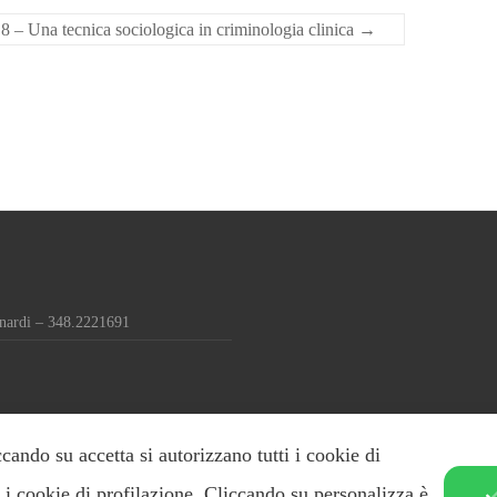
 – Una tecnica sociologica in criminologia clinica
→
nardi – 348.2221691
ccando su accetta si autorizzano tutti i cookie di
ti i cookie di profilazione. Cliccando su personalizza è