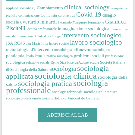
clinical sociology
Cambiamento
applied sociology
competenze
Covid-19
disagio
Comunità
comunicazione
coronavirus
pratiche
Gianluca
everardo minardi
sociale
Fernando Yzaguirre
formazione
Piscitelli
immaginazione sociologica
identità professionale
innovazione
intervento sociologico
sociale
International Clinical Sociology
lavoro sociologico
ISA RC46
Jan Marie Fritz
lavoro sociale
metodologia d'intervento
metodologia dell'intervento sociologico
pandemia
problemi sociali
professione
Paolo Patuelli
pratica sociologica
sociologica
Società Italiana
relazione sociale
Remo Siza
Ricerca Azione
scuola
sociologia
sociologia
di Sociologia della Salute
sociologia clinica
applicata
sociologia della
sociologia
sociologia pratica
salute
professionale
sociological practice
sociologia relazionale
Vincent de Gaulejac
sociologo professionista
teoria sociologica
ADERISCI AL LAB