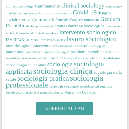
clinical sociology
Cambiamento
applied sociology
competenze
Covid-19
disagio
Comunità
comunicazione
coronavirus
pratiche
Gianluca
everardo minardi
sociale
Fernando Yzaguirre
formazione
Piscitelli
immaginazione sociologica
identità professionale
innovazione
intervento sociologico
sociale
International Clinical Sociology
lavoro sociologico
ISA RC46
Jan Marie Fritz
lavoro sociale
metodologia d'intervento
metodologia dell'intervento sociologico
pandemia
problemi sociali
professione
Paolo Patuelli
pratica sociologica
sociologica
Società Italiana
relazione sociale
Remo Siza
Ricerca Azione
scuola
sociologia
sociologia
di Sociologia della Salute
sociologia clinica
applicata
sociologia della
sociologia
sociologia pratica
salute
professionale
sociological practice
sociologia relazionale
Vincent de Gaulejac
sociologo professionista
teoria sociologica
ADERISCI AL LAB