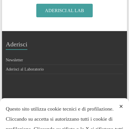
ADERISCI AL LAB
Aderisci
Newsletter
Aderisci al Laboratorio
Contatti
✕
Questo sito utilizza cookie tecnici e di profilazione.
Cliccando su accetta si autorizzano tutti i cookie di
Everardo Minardi – 348.2221691