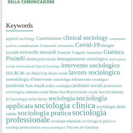
Keywords
clinical sociology
Cambiamento
applied sociology
competenze
Covid-19
disagio
Comunità
comunicazione
coronavirus
pratiche
Gianluca
everardo minardi
sociale
Fernando Yzaguirre
formazione
Piscitelli
immaginazione sociologica
identità professionale
innovazione
intervento sociologico
sociale
International Clinical Sociology
lavoro sociologico
ISA RC46
Jan Marie Fritz
lavoro sociale
metodologia d'intervento
metodologia dell'intervento sociologico
pandemia
problemi sociali
professione
Paolo Patuelli
pratica sociologica
sociologica
Società Italiana
relazione sociale
Remo Siza
Ricerca Azione
scuola
sociologia
sociologia
di Sociologia della Salute
sociologia clinica
applicata
sociologia della
sociologia
sociologia pratica
salute
professionale
sociological practice
sociologia relazionale
Vincent de Gaulejac
sociologo professionista
teoria sociologica