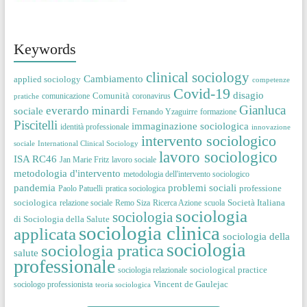
Keywords
clinical sociology
Cambiamento
applied sociology
competenze
Covid-19
disagio
Comunità
comunicazione
coronavirus
pratiche
Gianluca
everardo minardi
sociale
Fernando Yzaguirre
formazione
Piscitelli
immaginazione sociologica
identità professionale
innovazione
intervento sociologico
sociale
International Clinical Sociology
lavoro sociologico
ISA RC46
Jan Marie Fritz
lavoro sociale
metodologia d'intervento
metodologia dell'intervento sociologico
pandemia
problemi sociali
professione
Paolo Patuelli
pratica sociologica
sociologica
Società Italiana
relazione sociale
Remo Siza
Ricerca Azione
scuola
sociologia
sociologia
di Sociologia della Salute
sociologia clinica
applicata
sociologia della
sociologia
sociologia pratica
salute
professionale
sociological practice
sociologia relazionale
Vincent de Gaulejac
sociologo professionista
teoria sociologica