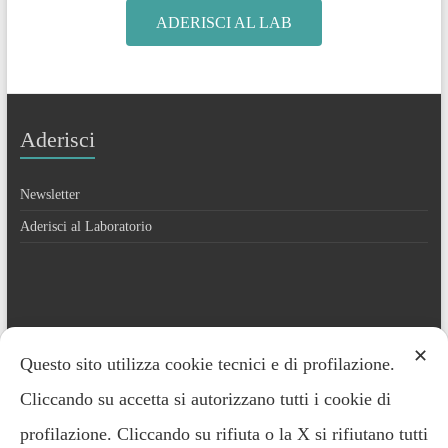
ADERISCI AL LAB
Aderisci
Newsletter
Aderisci al Laboratorio
Contatti
✕
Questo sito utilizza cookie tecnici e di profilazione.
Cliccando su accetta si autorizzano tutti i cookie di
Everardo Minardi – 348.2221691
profilazione. Cliccando su rifiuta o la X si rifiutano tutti