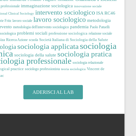
immaginazione sociologica
à professionale
innovazione sociale
intervento sociologico
ISA RC46
tional Clinical Sociology
lavoro sociologico
metodologia
ie Fritz
lavoro sociale
pandemia
ervento
metodologia dell'intervento sociologico
Paolo Patuelli
problemi sociali
professione sociologica
 sociologica
relazione sociale
Società Italiana di Sociologia della Salute
iza
Ricerca Azione
scuola
sociologia
sociologia applicata
iologia
nica
sociologia pratica
sociologia della salute
iologia professionale
sociologia relazionale
ogical practice
Vincent de
sociologo professionista
teoria sociologica
jac
ADERISCI AL LAB