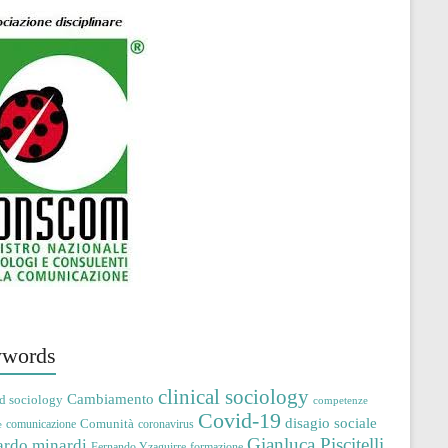
words
clinical sociology
Cambiamento
d sociology
competenze
Covid-19
disagio sociale
Comunità
comunicazione
coronavirus
e
Gianluca Piscitelli
ardo minardi
Fernando Yzaguirre
formazione