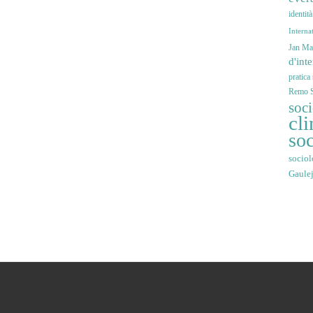
identit
Interna
Jan Mar
d'int
pratica
Remo S
soc
cli
soc
sociol
Gaule