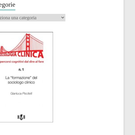
egorie
orie