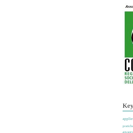
Key
applie
pratich
ever