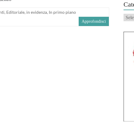
Cat
nti
,
Editoriale
,
in evidenza
,
In primo piano
Categ
Approfondisci