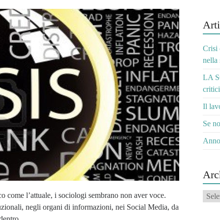
Arti
Crisi
nella
LA S
critic
Il la
Se no
Anno
Arc
Archi
o come l’attuale, i sociologi sembrano non aver voce.
uzionali, negli organi di informazioni, nei Social Media, da
 dentro