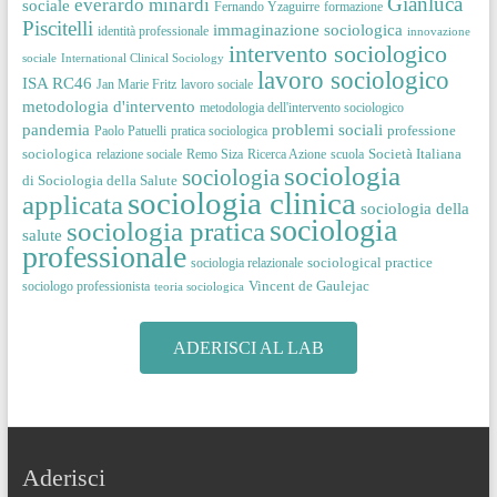
Gianluca
everardo minardi
sociale
Fernando Yzaguirre
formazione
Piscitelli
immaginazione sociologica
identità professionale
innovazione
intervento sociologico
sociale
International Clinical Sociology
lavoro sociologico
ISA RC46
Jan Marie Fritz
lavoro sociale
metodologia d'intervento
metodologia dell'intervento sociologico
pandemia
problemi sociali
professione
Paolo Patuelli
pratica sociologica
sociologica
Società Italiana
relazione sociale
Remo Siza
Ricerca Azione
scuola
sociologia
sociologia
di Sociologia della Salute
sociologia clinica
applicata
sociologia della
sociologia
sociologia pratica
salute
professionale
sociological practice
sociologia relazionale
Vincent de Gaulejac
sociologo professionista
teoria sociologica
ADERISCI AL LAB
Aderisci