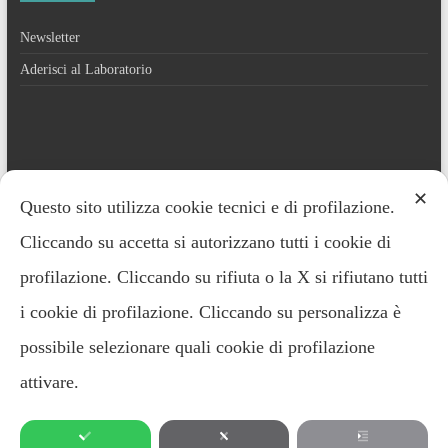
Newsletter
Aderisci al Laboratorio
Contatti
✕
Questo sito utilizza cookie tecnici e di profilazione.
Cliccando su accetta si autorizzano tutti i cookie di
Everardo Minardi – 348.2221691
profilazione. Cliccando su rifiuta o la X si rifiutano tutti
i cookie di profilazione. Cliccando su personalizza è
possibile selezionare quali cookie di profilazione
attivare.
Copyright ©2026 LABORATORIO DI SOCIOLOGIA CLINICA E APPLICATA -