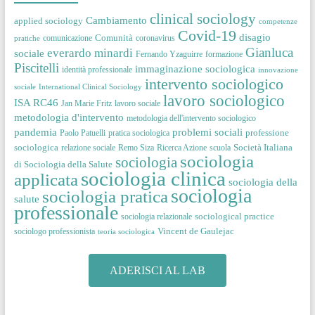
clinical sociology
Cambiamento
applied sociology
competenze
Covid-19
disagio
Comunità
comunicazione
coronavirus
pratiche
Gianluca
everardo minardi
sociale
Fernando Yzaguirre
formazione
Piscitelli
immaginazione sociologica
identità professionale
innovazione
intervento sociologico
sociale
International Clinical Sociology
lavoro sociologico
ISA RC46
Jan Marie Fritz
lavoro sociale
metodologia d'intervento
metodologia dell'intervento sociologico
pandemia
problemi sociali
professione
Paolo Patuelli
pratica sociologica
sociologica
Società Italiana
relazione sociale
Remo Siza
Ricerca Azione
scuola
sociologia
sociologia
di Sociologia della Salute
sociologia clinica
applicata
sociologia della
sociologia
sociologia pratica
salute
professionale
sociological practice
sociologia relazionale
Vincent de Gaulejac
sociologo professionista
teoria sociologica
ADERISCI AL LAB