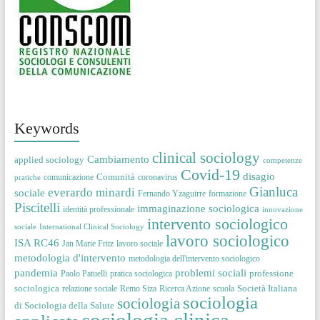
Keywords
clinical sociology
Cambiamento
applied sociology
competenze
Covid-19
disagio
Comunità
comunicazione
coronavirus
pratiche
Gianluca
everardo minardi
sociale
Fernando Yzaguirre
formazione
Piscitelli
immaginazione sociologica
identità professionale
innovazione
intervento sociologico
sociale
International Clinical Sociology
lavoro sociologico
ISA RC46
Jan Marie Fritz
lavoro sociale
metodologia d'intervento
metodologia dell'intervento sociologico
pandemia
problemi sociali
professione
Paolo Patuelli
pratica sociologica
sociologica
Società Italiana
relazione sociale
Remo Siza
Ricerca Azione
scuola
sociologia
sociologia
di Sociologia della Salute
sociologia clinica