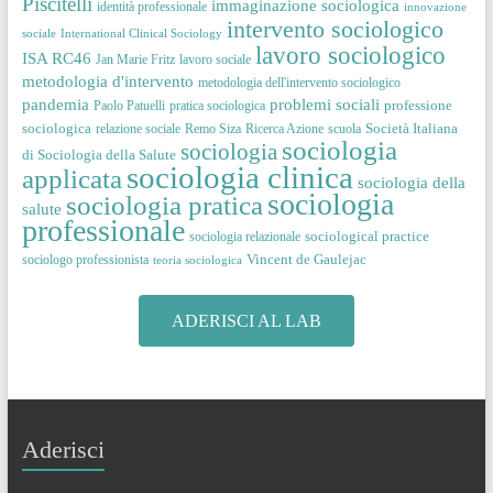
Piscitelli
immaginazione sociologica
identità professionale
innovazione
intervento sociologico
sociale
International Clinical Sociology
lavoro sociologico
ISA RC46
Jan Marie Fritz
lavoro sociale
metodologia d'intervento
metodologia dell'intervento sociologico
pandemia
problemi sociali
professione
Paolo Patuelli
pratica sociologica
sociologica
Società Italiana
relazione sociale
Remo Siza
Ricerca Azione
scuola
sociologia
sociologia
di Sociologia della Salute
sociologia clinica
applicata
sociologia della
sociologia
sociologia pratica
salute
professionale
sociological practice
sociologia relazionale
Vincent de Gaulejac
sociologo professionista
teoria sociologica
ADERISCI AL LAB
Aderisci