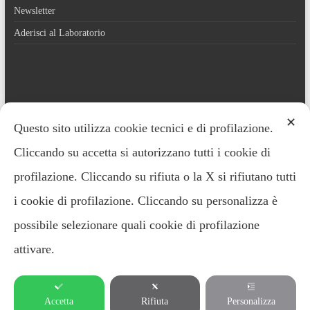
Newsletter
Aderisci al Laboratorio
Contatti
✕
Questo sito utilizza cookie tecnici e di profilazione.
Cliccando su accetta si autorizzano tutti i cookie di
Everardo Minardi – 348.2221691
profilazione. Cliccando su rifiuta o la X si rifiutano tutti
i cookie di profilazione. Cliccando su personalizza è
possibile selezionare quali cookie di profilazione
attivare.
Copyright ©2026 LABORATORIO DI SOCIOLOGIA CLINICA E APPLICATA -
Privacy policy
-
Cookie policy
- Partner tecnologico:
Starfarm Internet
Accetta
Rifiuta
Personalizza
Communications srl