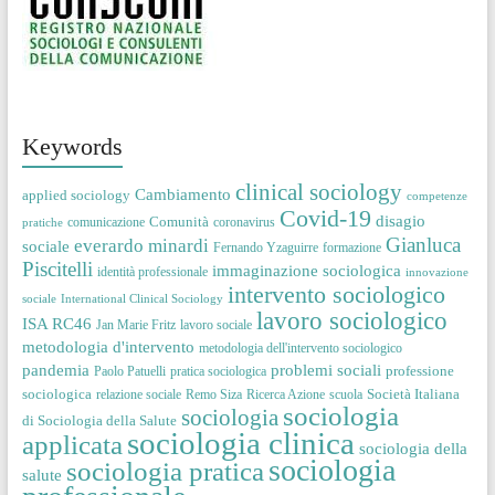
Keywords
clinical sociology
Cambiamento
applied sociology
competenze
Covid-19
disagio
Comunità
comunicazione
coronavirus
pratiche
Gianluca
everardo minardi
sociale
Fernando Yzaguirre
formazione
Piscitelli
immaginazione sociologica
identità professionale
innovazione
intervento sociologico
sociale
International Clinical Sociology
lavoro sociologico
ISA RC46
Jan Marie Fritz
lavoro sociale
metodologia d'intervento
metodologia dell'intervento sociologico
pandemia
problemi sociali
professione
Paolo Patuelli
pratica sociologica
sociologica
Società Italiana
relazione sociale
Remo Siza
Ricerca Azione
scuola
sociologia
sociologia
di Sociologia della Salute
sociologia clinica
applicata
sociologia della
sociologia
sociologia pratica
salute