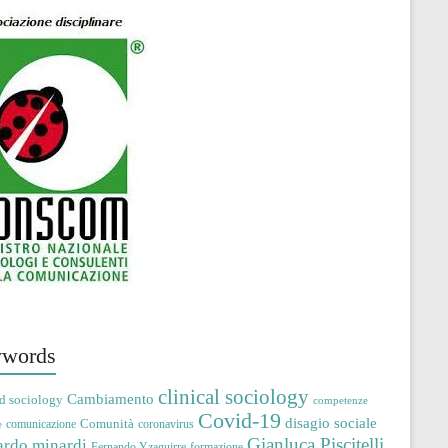
words
clinical sociology
Cambiamento
d sociology
competenze
Covid-19
disagio sociale
Comunità
comunicazione
coronavirus
e
Gianluca Piscitelli
ardo minardi
Fernando Yzaguirre
formazione