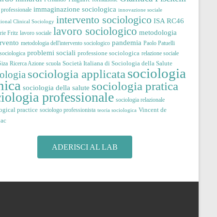
immaginazione sociologica
à professionale
innovazione sociale
intervento sociologico
ISA RC46
tional Clinical Sociology
lavoro sociologico
metodologia
ie Fritz
lavoro sociale
pandemia
ervento
metodologia dell'intervento sociologico
Paolo Patuelli
problemi sociali
professione sociologica
 sociologica
relazione sociale
Società Italiana di Sociologia della Salute
iza
Ricerca Azione
scuola
sociologia
sociologia applicata
iologia
nica
sociologia pratica
sociologia della salute
iologia professionale
sociologia relazionale
ogical practice
Vincent de
sociologo professionista
teoria sociologica
jac
ADERISCI AL LAB