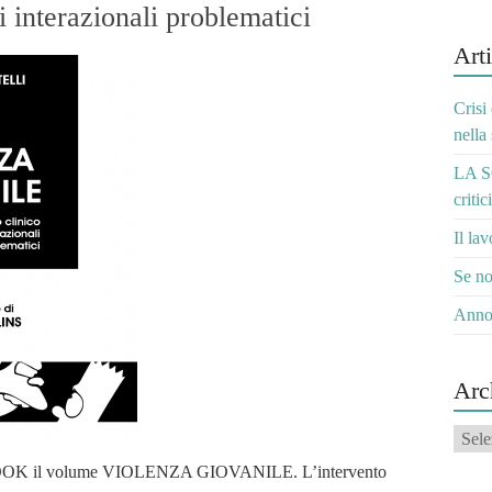
i interazionali problematici
Arti
Crisi
nella
LA S
critic
Il la
Se no
Anno
Arc
Archi
 BOOK il volume VIOLENZA GIOVANILE. L’intervento