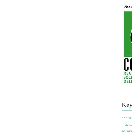
Key
applie
pratich
ever