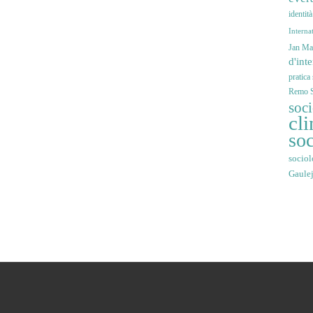
identit
Interna
Jan Mar
d'int
pratica
Remo S
soc
cli
soc
sociol
Gaule