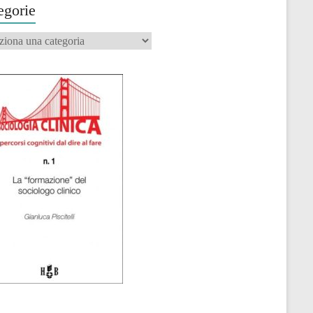
egorie
orie