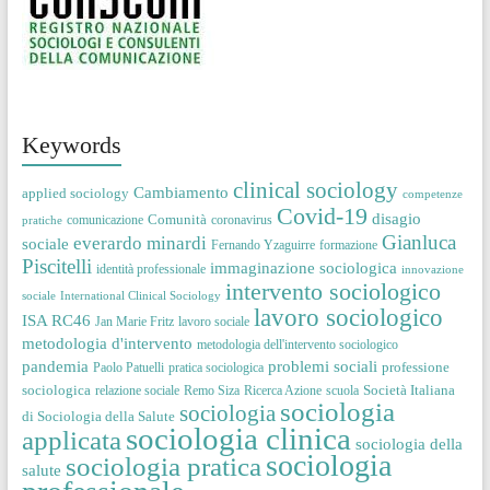
Keywords
clinical sociology
Cambiamento
applied sociology
competenze
Covid-19
disagio
Comunità
comunicazione
coronavirus
pratiche
Gianluca
everardo minardi
sociale
Fernando Yzaguirre
formazione
Piscitelli
immaginazione sociologica
identità professionale
innovazione
intervento sociologico
sociale
International Clinical Sociology
lavoro sociologico
ISA RC46
Jan Marie Fritz
lavoro sociale
metodologia d'intervento
metodologia dell'intervento sociologico
pandemia
problemi sociali
professione
Paolo Patuelli
pratica sociologica
sociologica
Società Italiana
relazione sociale
Remo Siza
Ricerca Azione
scuola
sociologia
sociologia
di Sociologia della Salute
sociologia clinica
applicata
sociologia della
sociologia
sociologia pratica
salute