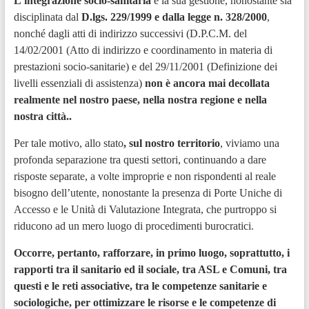
L’integrazione socio-sanitaria
e la sua gestione, nonostante sia
disciplinata dal
D.lgs. 229/1999 e dalla legge n. 328/2000
,
nonché dagli atti di indirizzo successivi (D.P.C.M. del
14/02/2001 (Atto di indirizzo e coordinamento in materia di
prestazioni socio-sanitarie) e del 29/11/2001 (Definizione dei
livelli essenziali di assistenza)
non è ancora mai decollata
realmente nel nostro paese, nella nostra regione e nella
nostra città..
Per tale motivo, allo stato
, sul nostro territorio
, viviamo una
profonda separazione tra questi settori, continuando a dare
risposte separate, a volte improprie e non rispondenti al reale
bisogno dell’utente, nonostante la presenza di Porte Uniche di
Accesso e le Unità di Valutazione Integrata, che purtroppo si
riducono ad un mero luogo di procedimenti burocratici.
Occorre, pertanto, rafforzare, in primo luogo, soprattutto, i
rapporti tra il sanitario ed il sociale, tra ASL e Comuni, tra
questi e le reti associative, tra le competenze sanitarie e
sociologiche, per ottimizzare le risorse e le competenze di