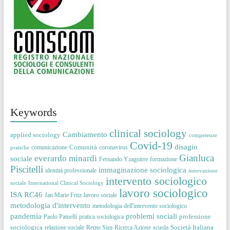
Keywords
clinical sociology
Cambiamento
applied sociology
competenze
Covid-19
disagio
Comunità
comunicazione
coronavirus
pratiche
Gianluca
everardo minardi
sociale
Fernando Yzaguirre
formazione
Piscitelli
immaginazione sociologica
identità professionale
innovazione
intervento sociologico
sociale
International Clinical Sociology
lavoro sociologico
ISA RC46
Jan Marie Fritz
lavoro sociale
metodologia d'intervento
metodologia dell'intervento sociologico
pandemia
problemi sociali
professione
Paolo Patuelli
pratica sociologica
sociologica
Società Italiana
relazione sociale
Remo Siza
Ricerca Azione
scuola