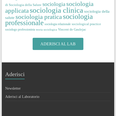
sociologia
sociologia
di Sociologia della Salute
sociologia clinica
applicata
sociologia della
sociologia
sociologia pratica
salute
professionale
sociological practice
sociologia relazionale
Vincent de Gaulejac
sociologo professionista
teoria sociologica
ADERISCI AL LAB
Aderisci
Newsletter
Aderisci al Laboratorio