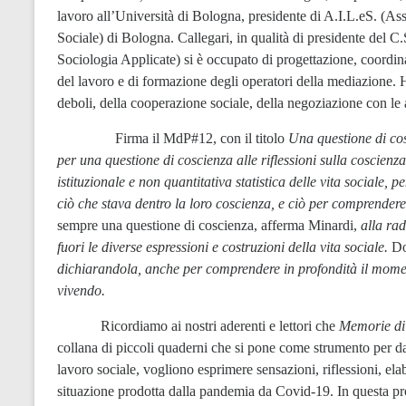
lavoro all’Università di Bologna, presidente di A.I.L.eS. (A
Sociale) di Bologna. Callegari, in qualità di presidente del C
Sociologia Applicate) si è occupato di progettazione, coordinam
del lavoro e di formazione degli operatori della mediazione. Ha
deboli, della cooperazione sociale, della negoziazione con le 
Firma il MdP#12, con il titolo
Una questione di co
per una questione di coscienza alle riflessioni sulla coscien
istituzionale e non quantitativa statistica delle vita sociale,
ciò che stava dentro la loro coscienza, e ciò per comprendere
sempre una questione di coscienza, afferma Minardi,
alla ra
fuori le diverse espressioni e costruzioni della vita sociale.
Do
dichiarandola,
anche per comprendere in profondità il momen
vivendo.
Ricordiamo ai nostri aderenti e lettori che
Memorie d
collana di piccoli quaderni che si pone come strumento per da
lavoro sociale, vogliono esprimere sensazioni, riflessioni, el
situazione prodotta dalla pandemia da Covid-19. In questa pro