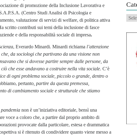
Cat
ssociazione di promozione della Inclusione Lavorativa e
.S.A.P.S.A. (Centro Studi Analisi di Psicologia e
Categ
ento, valutazione di servizi di welfare, di politica attiva
 scritto contributi sui temi della inclusione di fasce
aziende e della responsabilità sociale di impresa
.
scienza
, Everardo Minardi. Minardi richiama
l’
attenzione
za che, da sociologi che partivano da una visione non
 pensavano che si dovesse partire sempre dalle persone, da
 ciò che esse andavano a costruire nella vita sociale.
C’è
dice di ogni problema sociale, piccolo o grande, dentro o
bbiamo, pertanto
, partire da questa premessa,
to di cambiamento sociale e strutturale che stiamo
i pandemia
non è un’iniziativa editoriale, bensì una
re voce a coloro che, a partire dal proprio ambito di
aborazioni provocate dalla particolare, estesa e drammatica
spettiva si è ritenuto di condividere quanto viene messo a