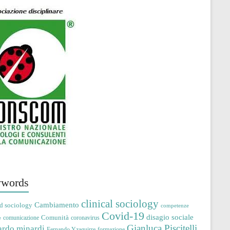
words
clinical sociology
Cambiamento
d sociology
competenze
Covid-19
disagio sociale
Comunità
comunicazione
coronavirus
e
Gianluca Piscitelli
ardo minardi
Fernando Yzaguirre
formazione