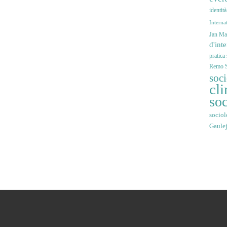
identit
Interna
Jan Mar
d'int
pratica
Remo S
soc
cli
soc
sociol
Gaule