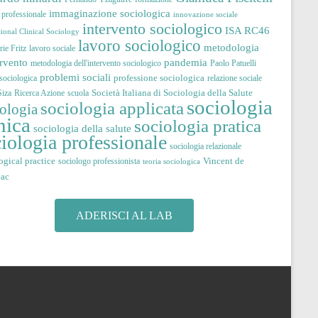
immaginazione sociologica
à professionale
innovazione sociale
intervento sociologico
ISA RC46
tional Clinical Sociology
lavoro sociologico
metodologia
ie Fritz
lavoro sociale
pandemia
ervento
metodologia dell'intervento sociologico
Paolo Patuelli
problemi sociali
professione sociologica
 sociologica
relazione sociale
Società Italiana di Sociologia della Salute
iza
Ricerca Azione
scuola
sociologia
sociologia applicata
iologia
nica
sociologia pratica
sociologia della salute
iologia professionale
sociologia relazionale
ogical practice
Vincent de
sociologo professionista
teoria sociologica
jac
ADERISCI AL LAB