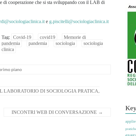
e e di cooperazione che si sta sviluppando con il LAB di
rdi@sociologiaclinica.it
e
g.piscitelli@sociologiaclinica.it
Tag:
Covid-19
covid19
Memorie di
pandemia
pandemia
sociologia
sociologia
clinica
 primo piano
L LABORATORIO DI SOCIOLOGIA PRATICA,
Key
INCONTRI WEB DI CONVERSAZIONE
→
applie
pratich
ever