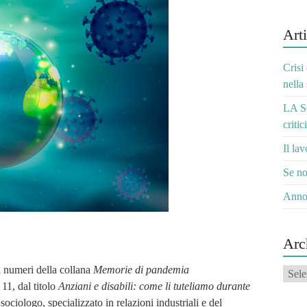
Arti
Crisi
nella
LA S
critic
Il la
Se no
Anno
Arc
i numeri della collana
Memorie di pandemia
Archi
 11, dal titolo
Anziani e disabili: come li tuteliamo durante
ociologo, specializzato in relazioni industriali e del