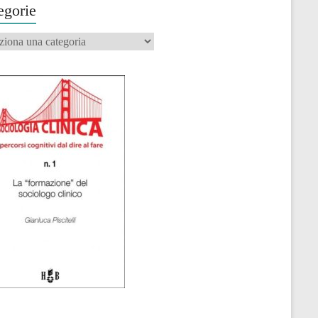
egorie
orie