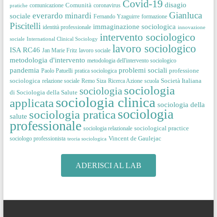
Covid-19
disagio
Comunità
comunicazione
coronavirus
pratiche
Gianluca
everardo minardi
sociale
Fernando Yzaguirre
formazione
Piscitelli
immaginazione sociologica
identità professionale
innovazione
intervento sociologico
sociale
International Clinical Sociology
lavoro sociologico
ISA RC46
Jan Marie Fritz
lavoro sociale
metodologia d'intervento
metodologia dell'intervento sociologico
pandemia
problemi sociali
professione
Paolo Patuelli
pratica sociologica
sociologica
Società Italiana
relazione sociale
Remo Siza
Ricerca Azione
scuola
sociologia
sociologia
di Sociologia della Salute
sociologia clinica
applicata
sociologia della
sociologia
sociologia pratica
salute
professionale
sociological practice
sociologia relazionale
Vincent de Gaulejac
sociologo professionista
teoria sociologica
ADERISCI AL LAB