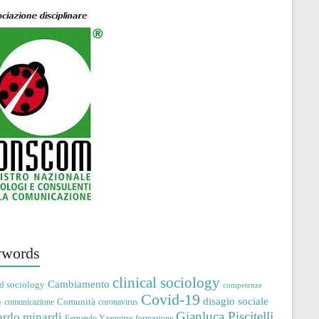
words
clinical sociology
Cambiamento
d sociology
competenze
Covid-19
disagio sociale
Comunità
comunicazione
coronavirus
e
Gianluca Piscitelli
ardo minardi
Fernando Yzaguirre
formazione