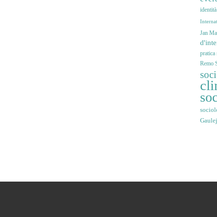
identit
Interna
Jan Mar
d'int
pratica
Remo S
soc
cli
soc
sociol
Gaule