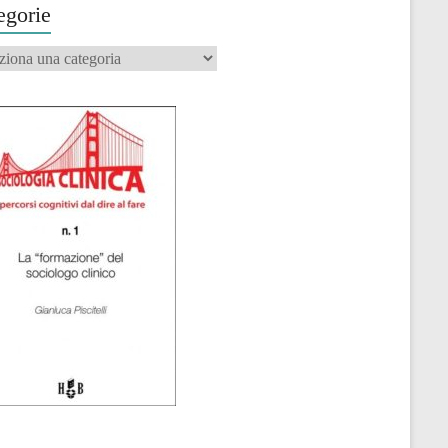
egorie
orie