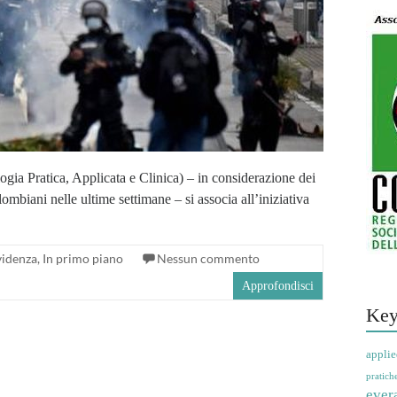
ia Pratica, Applicata e Clinica) – in considerazione dei
ombiani nelle ultime settimane – si associa all’iniziativa
videnza
,
In primo piano
Nessun commento
Approfondisci
Key
applie
pratich
ever