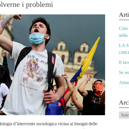
olverne i problemi
Arti
Crisi
nella
LA S
critic
Il la
Se no
Anno
Arc
Archi
logia d’intervento sociologica vicina ai bisogni delle