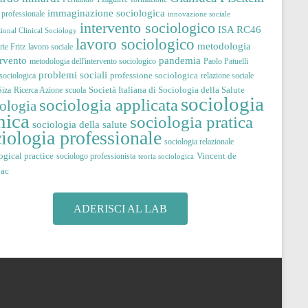
immaginazione sociologica
à professionale
innovazione sociale
intervento sociologico
ISA RC46
tional Clinical Sociology
lavoro sociologico
metodologia
ie Fritz
lavoro sociale
pandemia
ervento
metodologia dell'intervento sociologico
Paolo Patuelli
problemi sociali
professione sociologica
 sociologica
relazione sociale
Società Italiana di Sociologia della Salute
iza
Ricerca Azione
scuola
sociologia
sociologia applicata
iologia
nica
sociologia pratica
sociologia della salute
iologia professionale
sociologia relazionale
ogical practice
Vincent de
sociologo professionista
teoria sociologica
jac
ADERISCI AL LAB