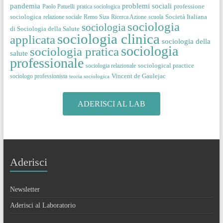
pandemia
problemi sociali
professione
Paolo Patuelli
pratica sociologica
sociologica
Società Italiana
relazione sociale
Remo Siza
Ricerca Azione
scuola
sociologia
sociologia
di Sociologia della Salute
sociologia clinica
applicata
sociologia della
sociologia
sociologia pratica
salute
professionale
sociological practice
sociologia relazionale
Vincent de Gaulejac
sociologo professionista
teoria sociologica
ADERISCI AL LAB
Aderisci
Newsletter
Aderisci al Laboratorio